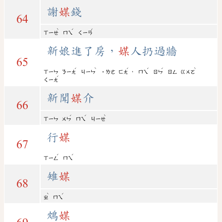
謝
媒
錢
64
ˋ
ˊ
ˊ
ㄒㄧㄝ
ㄇㄟ
ㄑㄧㄢ
新娘進了房，
媒
人扔過牆
65
ˊ
ˋ
ˊ
ˊ
ˊ
ˋ
，
ㄒㄧㄣ
ㄋㄧㄤ
ㄐㄧㄣ
˙ㄌㄜ
ㄈㄤ
ㄇㄟ
ㄖㄣ
ㄖㄥ
ㄍㄨㄛ
ˊ
ㄑㄧㄤ
新聞
媒
介
66
ˊ
ˊ
ˋ
ㄒㄧㄣ
ㄨㄣ
ㄇㄟ
ㄐㄧㄝ
行
媒
67
ˊ
ˊ
ㄒㄧㄥ
ㄇㄟ
雉
媒
68
ˋ
ˊ
ㄓ
ㄇㄟ
鴆
媒