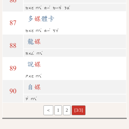
86
ˊ
ˇ
ˋ
ˇ
ㄉㄨㄛ
ㄇㄟ
ㄊㄧ
ㄉㄧㄢ
ㄋㄠ
多
媒
體卡
87
ˊ
ˇ
ˇ
ㄉㄨㄛ
ㄇㄟ
ㄊㄧ
ㄎㄚ
龍
媒
88
ˊ
ˊ
ㄌㄨㄥ
ㄇㄟ
說
媒
89
ˊ
ㄕㄨㄛ
ㄇㄟ
自
媒
90
ˋ
ˊ
ㄗ
ㄇㄟ
＜
1
2
[3/3]