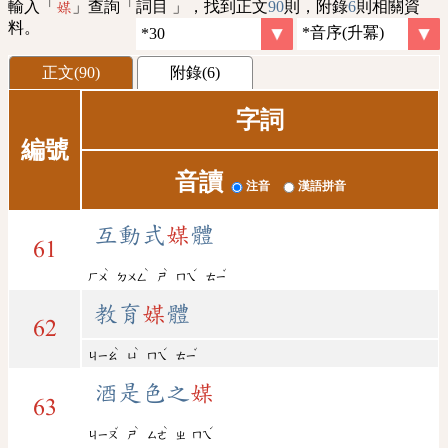
輸入「
」查詢「詞目 」，找到正文
90
則，附錄
6
則相關資
媒
料。
正文(90)
附錄(6)
字詞
編號
音讀
注音
漢語拼音
互動式
媒
體
61
ˋ
ˋ
ˋ
ˊ
ˇ
ㄏㄨ
ㄉㄨㄥ
ㄕ
ㄇㄟ
ㄊㄧ
教育
媒
體
62
ˋ
ˋ
ˊ
ˇ
ㄐㄧㄠ
ㄩ
ㄇㄟ
ㄊㄧ
酒是色之
媒
63
ˇ
ˋ
ˋ
ˊ
ㄐㄧㄡ
ㄕ
ㄙㄜ
ㄓ
ㄇㄟ