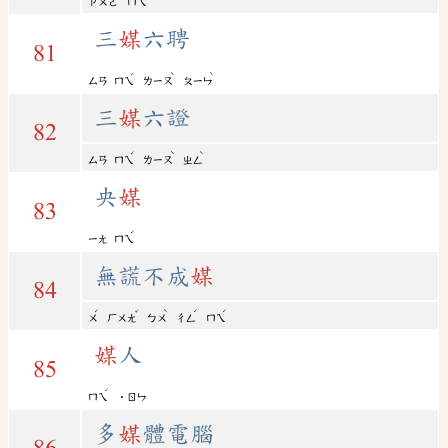
ㄗㄨㄛ
ㄇㄟ
三
媒
六聘
81
ˊ
ˋ
ˋ
ㄙㄢ
ㄇㄟ
ㄌㄧㄡ
ㄆㄧㄣ
三
媒
六證
82
ˊ
ˋ
ˋ
ㄙㄢ
ㄇㄟ
ㄌㄧㄡ
ㄓㄥ
央
媒
83
ˊ
ㄧㄤ
ㄇㄟ
無謊不成
媒
84
ˊ
ˇ
ˋ
ˊ
ˊ
ㄨ
ㄏㄨㄤ
ㄅㄨ
ㄔㄥ
ㄇㄟ
媒
人
85
ˊ
ㄇㄟ
˙ㄖㄣ
多
媒
體電腦