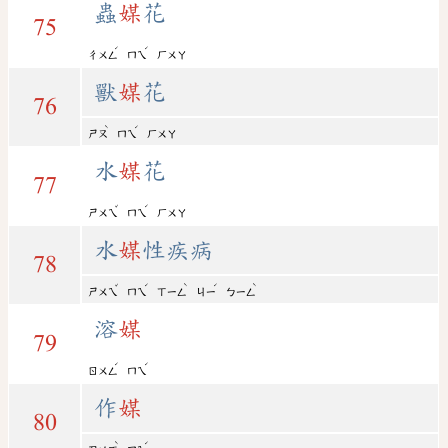
蟲
媒
花
75
ˊ
ˊ
ㄔㄨㄥ
ㄇㄟ
ㄏㄨㄚ
獸
媒
花
76
ˋ
ˊ
ㄕㄡ
ㄇㄟ
ㄏㄨㄚ
水
媒
花
77
ˇ
ˊ
ㄕㄨㄟ
ㄇㄟ
ㄏㄨㄚ
水
媒
性疾病
78
ˇ
ˊ
ˋ
ˊ
ˋ
ㄕㄨㄟ
ㄇㄟ
ㄒㄧㄥ
ㄐㄧ
ㄅㄧㄥ
溶
媒
79
ˊ
ˊ
ㄖㄨㄥ
ㄇㄟ
作
媒
80
ˋ
ˊ