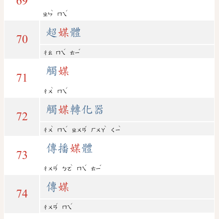
69
ˋ
ˊ
ㄓㄣ
ㄇㄟ
超
媒
體
70
ˊ
ˇ
ㄔㄠ
ㄇㄟ
ㄊㄧ
觸
媒
71
ˋ
ˊ
ㄔㄨ
ㄇㄟ
觸
媒
轉化器
72
ˋ
ˊ
ˇ
ˋ
ˋ
ㄔㄨ
ㄇㄟ
ㄓㄨㄢ
ㄏㄨㄚ
ㄑㄧ
傳播
媒
體
73
ˊ
ˋ
ˊ
ˇ
ㄔㄨㄢ
ㄅㄛ
ㄇㄟ
ㄊㄧ
傳
媒
74
ˊ
ˊ
ㄔㄨㄢ
ㄇㄟ