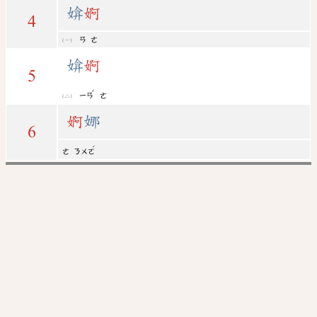
媕
婀
4
ㄢ
ㄜ
媕
婀
5
ˇ
ㄧㄢ
ㄜ
婀
娜
6
ˊ
ㄜ
ㄋㄨㄛ