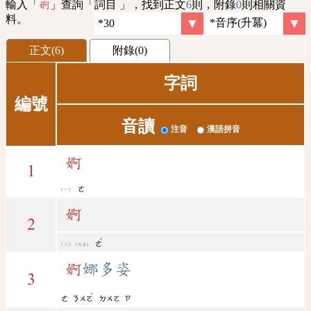
輸入「
」查詢「詞目 」，找到正文
6
則，附錄
0
則相關資
婀
料。
正文(6)
附錄(0)
字詞
編號
音讀
注音
漢語拼音
婀
1
ㄜ
婀
2
ˇ
ㄜ
(又音)
婀
娜多姿
3
ˊ
ㄜ
ㄋㄨㄛ
ㄉㄨㄛ
ㄗ