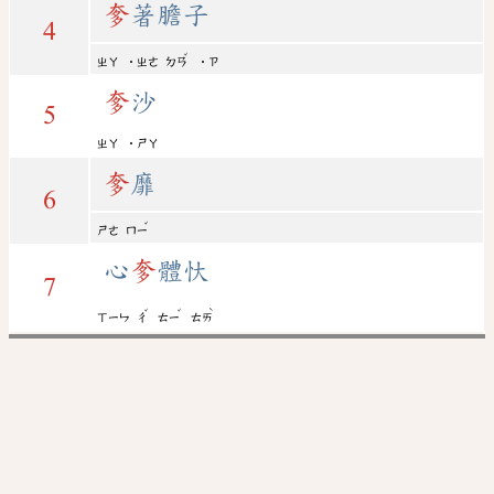
奓
著膽子
4
ˇ
ㄓㄚ
˙ㄓㄜ
ㄉㄢ
˙ㄗ
奓
沙
5
ㄓㄚ
˙ㄕㄚ
奓
靡
6
ˇ
ㄕㄜ
ㄇㄧ
心
奓
體忕
7
ˇ
ˇ
ˋ
ㄒㄧㄣ
ㄔ
ㄊㄧ
ㄊㄞ