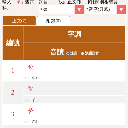
輸入「
」查詢「詞目 」，找到正文
7
則，附錄
0
則相關資
奓
料。
正文(7)
附錄(0)
字詞
編號
音讀
注音
漢語拼音
奓
1
ㄓㄚ
奓
2
ˇ
ㄔ
奓
3
ㄕㄜ