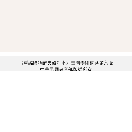
《重編國語辭典修訂本》臺灣學術網路第六版
中華民國教育部版權所有
:::
個資法及隱私聲明
|
辭典公眾授權網
|
意見交流
|
網網相連
三峽總院區地址：新北市三峽區三樹路2號、
︿
臺北院區地址：臺北市大安區和平東路一段179號、
臺中院區地址：臺中市豐原區師範街67號
電話總機：(02)7740-7890、
傳真：(02)7740-7064、
TANet VoIP：9009-7890