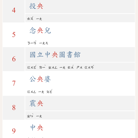
投
央
4
ˊ
ㄊㄡ
ㄧㄤ
念
央
兒
5
ˋ
ㄋㄧㄢ
ㄧㄤㄦ
國立中
央
圖書館
6
ˊ
ˋ
ˊ
ˇ
ㄍㄨㄛ
ㄌㄧ
ㄓㄨㄥ
ㄧㄤ
ㄊㄨ
ㄕㄨ
ㄍㄨㄢ
公
央
婆
7
ˊ
ㄍㄨㄥ
ㄧㄤ
ㄆㄛ
震
央
8
ˋ
ㄓㄣ
ㄧㄤ
中
央
9