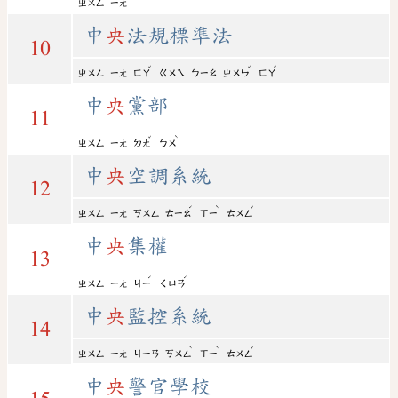
ㄓㄨㄥ
ㄧㄤ
中
央
法規標準法
10
ˇ
ˇ
ˇ
ㄓㄨㄥ
ㄧㄤ
ㄈㄚ
ㄍㄨㄟ
ㄅㄧㄠ
ㄓㄨㄣ
ㄈㄚ
中
央
黨部
11
ˇ
ˋ
ㄓㄨㄥ
ㄧㄤ
ㄉㄤ
ㄅㄨ
中
央
空調系統
12
ˊ
ˋ
ˇ
ㄓㄨㄥ
ㄧㄤ
ㄎㄨㄥ
ㄊㄧㄠ
ㄒㄧ
ㄊㄨㄥ
中
央
集權
13
ˊ
ˊ
ㄓㄨㄥ
ㄧㄤ
ㄐㄧ
ㄑㄩㄢ
中
央
監控系統
14
ˋ
ˋ
ˇ
ㄓㄨㄥ
ㄧㄤ
ㄐㄧㄢ
ㄎㄨㄥ
ㄒㄧ
ㄊㄨㄥ
中
央
警官學校