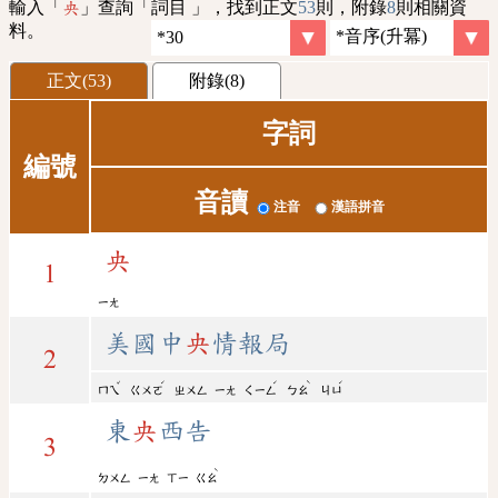
輸入「
」查詢「詞目 」，找到正文
53
則，附錄
8
則相關資
央
料。
正文(53)
附錄(8)
字詞
編號
音讀
注音
漢語拼音
央
1
ㄧㄤ
美國中
央
情報局
2
ˇ
ˊ
ˊ
ˋ
ˊ
ㄇㄟ
ㄍㄨㄛ
ㄓㄨㄥ
ㄧㄤ
ㄑㄧㄥ
ㄅㄠ
ㄐㄩ
東
央
西告
3
ˋ
ㄉㄨㄥ
ㄧㄤ
ㄒㄧ
ㄍㄠ