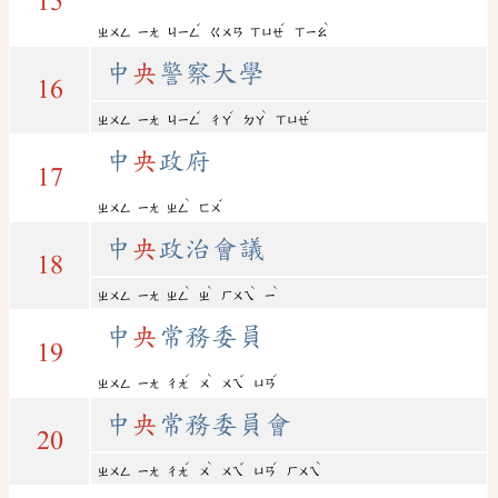
15
ˇ
ˊ
ˋ
ㄓㄨㄥ
ㄧㄤ
ㄐㄧㄥ
ㄍㄨㄢ
ㄒㄩㄝ
ㄒㄧㄠ
中
央
警察大學
16
ˇ
ˊ
ˋ
ˊ
ㄓㄨㄥ
ㄧㄤ
ㄐㄧㄥ
ㄔㄚ
ㄉㄚ
ㄒㄩㄝ
中
央
政府
17
ˋ
ˇ
ㄓㄨㄥ
ㄧㄤ
ㄓㄥ
ㄈㄨ
中
央
政治會議
18
ˋ
ˋ
ˋ
ˋ
ㄓㄨㄥ
ㄧㄤ
ㄓㄥ
ㄓ
ㄏㄨㄟ
ㄧ
中
央
常務委員
19
ˊ
ˋ
ˇ
ˊ
ㄓㄨㄥ
ㄧㄤ
ㄔㄤ
ㄨ
ㄨㄟ
ㄩㄢ
中
央
常務委員會
20
ˊ
ˋ
ˇ
ˊ
ˋ
ㄓㄨㄥ
ㄧㄤ
ㄔㄤ
ㄨ
ㄨㄟ
ㄩㄢ
ㄏㄨㄟ