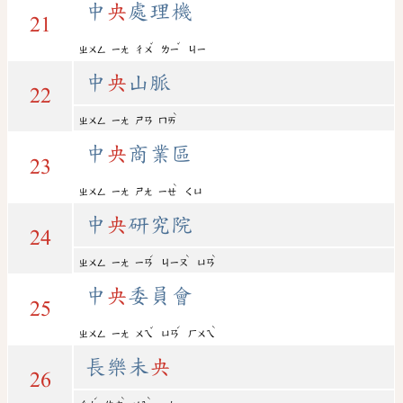
中
央
處理機
21
ˇ
ˇ
ㄓㄨㄥ
ㄧㄤ
ㄔㄨ
ㄌㄧ
ㄐㄧ
中
央
山脈
22
ˋ
ㄓㄨㄥ
ㄧㄤ
ㄕㄢ
ㄇㄞ
中
央
商業區
23
ˋ
ㄓㄨㄥ
ㄧㄤ
ㄕㄤ
ㄧㄝ
ㄑㄩ
中
央
研究院
24
ˊ
ˋ
ˋ
ㄓㄨㄥ
ㄧㄤ
ㄧㄢ
ㄐㄧㄡ
ㄩㄢ
中
央
委員會
25
ˇ
ˊ
ˋ
ㄓㄨㄥ
ㄧㄤ
ㄨㄟ
ㄩㄢ
ㄏㄨㄟ
長樂未
央
26
ˊ
ˋ
ˋ