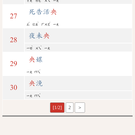
ㄔㄤ
ㄌㄜ
ㄨㄟ
ㄧㄤ
死告活
央
27
ˇ
ˋ
ˊ
ㄙ
ㄍㄠ
ㄏㄨㄛ
ㄧㄤ
夜未
央
28
ˋ
ˋ
ㄧㄝ
ㄨㄟ
ㄧㄤ
央
媒
29
ˊ
ㄧㄤ
ㄇㄟ
央
浼
30
ˇ
ㄧㄤ
ㄇㄟ
[1/2]
2
＞