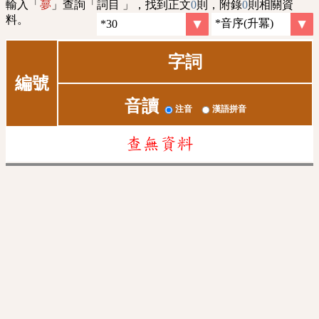
輸入「
」查詢「詞目 」，找到正文
0
則，附錄
0
則相關資
夣
料。
字詞
編號
音讀
注音
漢語拼音
查無資料