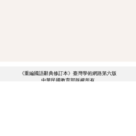
《重編國語辭典修訂本》臺灣學術網路第六版
中華民國教育部版權所有
:::
個資法及隱私聲明
|
辭典公眾授權網
|
意見交流
|
網網相連
三峽總院區地址：新北市三峽區三樹路2號、
︿
臺北院區地址：臺北市大安區和平東路一段179號、