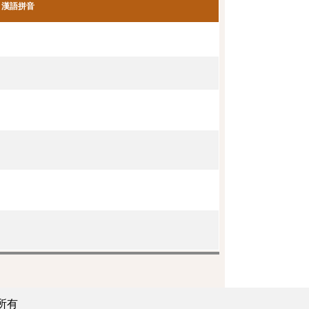
漢語拼音
所有