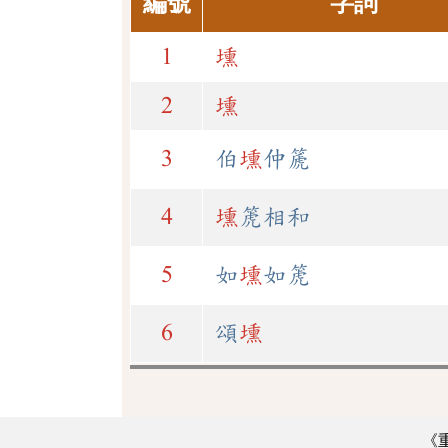
編號
字詞
1
壎
2
壎
3
伯
壎
仲篪
4
壎
箎相和
5
如
壎
如箎
6
頌
壎
《