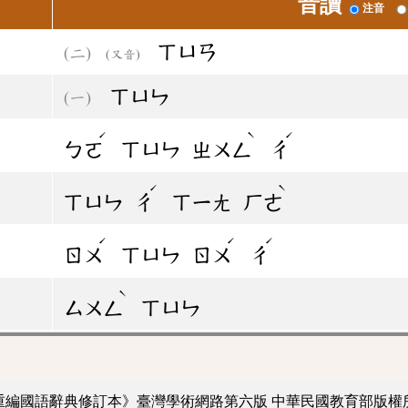
音讀
注音
ㄒㄩㄢ
(又音)
ㄒㄩㄣ
ˊ
ˋ
ˊ
ㄅㄛ
ㄒㄩㄣ
ㄓㄨㄥ
ㄔ
ˊ
ˋ
ㄒㄩㄣ
ㄔ
ㄒㄧㄤ
ㄏㄜ
ˊ
ˊ
ˊ
ㄖㄨ
ㄒㄩㄣ
ㄖㄨ
ㄔ
ˋ
ㄙㄨㄥ
ㄒㄩㄣ
重編國語辭典修訂本》臺灣學術網路第六版
中華民國教育部版權