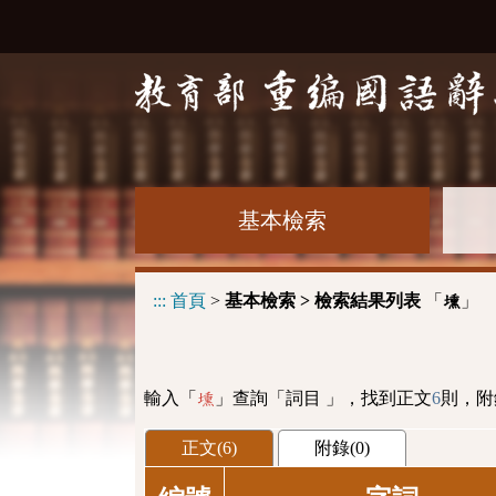
基本檢索
:::
首頁
>
基本檢索 > 檢索結果列表
「
」
壎
輸入「
」查詢「詞目 」，找到正文
6
則，附
壎
正文(6)
附錄(0)