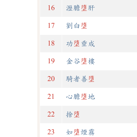
16
瀝膽
墮
肝
17
劉白
墮
18
功
墮
垂成
19
金谷
墮
樓
20
騎者善
墮
21
心膽
墮
地
22
捨
墮
23
如
墮
煙霧