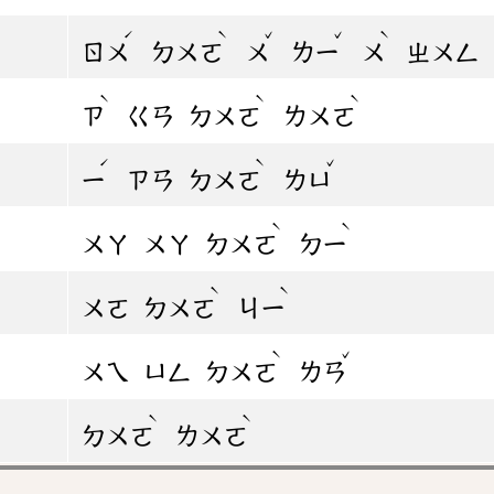
ˊ
ˋ
ˇ
ˇ
ˋ
ㄖㄨ
ㄉㄨㄛ
ㄨ
ㄌㄧ
ㄨ
ㄓㄨㄥ
ˋ
ˋ
ˋ
ㄗ
ㄍㄢ
ㄉㄨㄛ
ㄌㄨㄛ
ˊ
ˋ
ˇ
ㄧ
ㄗㄢ
ㄉㄨㄛ
ㄌㄩ
ˋ
ˋ
ㄨㄚ
ㄨㄚ
ㄉㄨㄛ
ㄉㄧ
ˋ
ˋ
ㄨㄛ
ㄉㄨㄛ
ㄐㄧ
ˋ
ˇ
ㄨㄟ
ㄩㄥ
ㄉㄨㄛ
ㄌㄢ
ˋ
ˋ
ㄉㄨㄛ
ㄌㄨㄛ