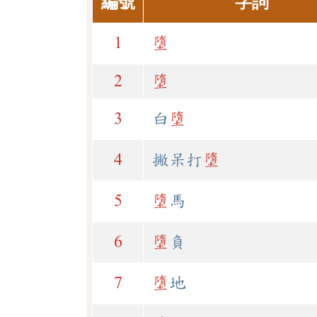
編號
字詞
1
墮
2
墮
3
白
墮
4
撇呆打
墮
5
墮
馬
6
墮
負
7
墮
地