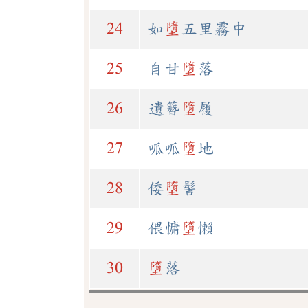
24
如
墮
五里霧中
25
自甘
墮
落
26
遺簪
墮
履
27
呱呱
墮
地
28
倭
墮
髻
29
偎慵
墮
懶
30
墮
落