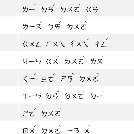
ˋ
ˇ
ˋ
ㄌㄧ
ㄉㄢ
ㄉㄨㄛ
ㄍㄢ
ˊ
ˊ
ˋ
ㄌㄧㄡ
ㄅㄞ
ㄉㄨㄛ
ˊ
ˊ
ㄍㄨㄥ
ㄏㄨㄟ
ㄔㄨㄟ
ㄔㄥ
ˇ
ˋ
ˊ
ㄐㄧㄣ
ㄍㄨ
ㄉㄨㄛ
ㄌㄡ
ˊ
ˇ
ˋ
ˋ
ㄑㄧ
ㄓㄜ
ㄕㄢ
ㄉㄨㄛ
ˇ
ˋ
ˋ
ㄒㄧㄣ
ㄉㄢ
ㄉㄨㄛ
ㄉㄧ
ˇ
ˋ
ㄕㄜ
ㄉㄨㄛ
ˊ
ˋ
ˋ
ㄖㄨ
ㄉㄨㄛ
ㄧㄢ
ㄨ