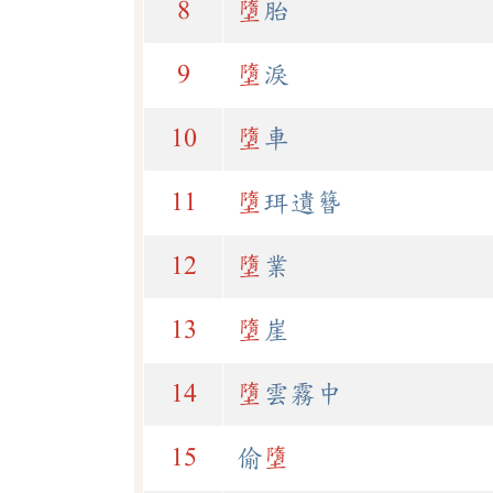
8
墮
胎
9
墮
淚
10
墮
車
11
墮
珥遺簪
12
墮
業
13
墮
崖
14
墮
雲霧中
15
偷
墮