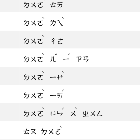
ㄉㄨㄛ
ㄊㄞ
ˋ
ˋ
ㄉㄨㄛ
ㄌㄟ
ˋ
ㄉㄨㄛ
ㄔㄜ
ˋ
ˇ
ˊ
ㄉㄨㄛ
ㄦ
ㄧ
ㄗㄢ
ˋ
ˋ
ㄉㄨㄛ
ㄧㄝ
ˋ
ˊ
ㄉㄨㄛ
ㄧㄞ
ˋ
ˊ
ˋ
ㄉㄨㄛ
ㄩㄣ
ㄨ
ㄓㄨㄥ
ˋ
ㄊㄡ
ㄉㄨㄛ