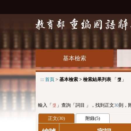
基本檢索
:::
首頁
>
基本檢索 > 檢索結果列表
「
」
墮
輸入「
」查詢「詞目 」，找到正文
30
則，
墮
正文(30)
附錄(5)