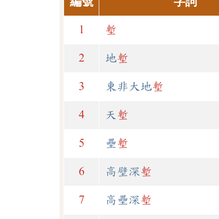
編號
字詞
1
塹
2
地
塹
3
東非大地
塹
4
天
塹
5
壘
塹
6
高壁深
塹
7
高壘深
塹