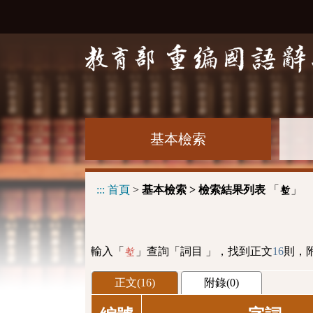
基本檢索
:::
首頁
>
基本檢索 > 檢索結果列表
「
」
塹
輸入「
」查詢「詞目 」，找到正文
16
則，
塹
正文(16)
附錄(0)