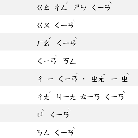
ˊ
ˋ
ㄍㄠ
ㄔㄥ
ㄕㄣ
ㄑㄧㄢ
ˋ
ㄍㄡ
ㄑㄧㄢ
ˊ
ˋ
ㄏㄠ
ㄑㄧㄢ
ˋ
ㄑㄧㄢ
ㄎㄥ
ˋ
ˇ
ˋ
，
ㄔ
ㄧ
ㄑㄧㄢ
ㄓㄤ
ㄧ
ㄓ
ˊ
ˋ
ㄔㄤ
ㄐㄧㄤ
ㄊㄧㄢ
ㄑㄧㄢ
ˋ
ˋ
ㄩ
ㄑㄧㄢ
ˋ
ㄎㄥ
ㄑㄧㄢ