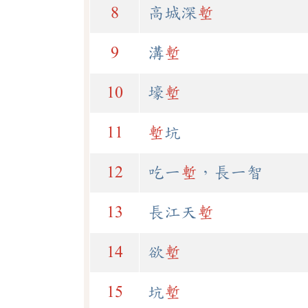
8
高城深
塹
9
溝
塹
10
壕
塹
11
塹
坑
12
吃一
塹
，長一智
13
長江天
塹
14
欲
塹
15
坑
塹