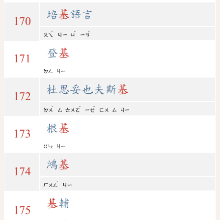
培
基
語言
170
ˊ
ˇ
ˊ
ㄆㄟ
ㄐㄧ
ㄩ
ㄧㄢ
登
基
171
ㄉㄥ
ㄐㄧ
杜思妥也夫斯
基
172
ˋ
ˇ
ˇ
ㄉㄨ
ㄙ
ㄊㄨㄛ
ㄧㄝ
ㄈㄨ
ㄙ
ㄐㄧ
根
基
173
ㄍㄣ
ㄐㄧ
鴻
基
174
ˊ
ㄏㄨㄥ
ㄐㄧ
基
輔
175