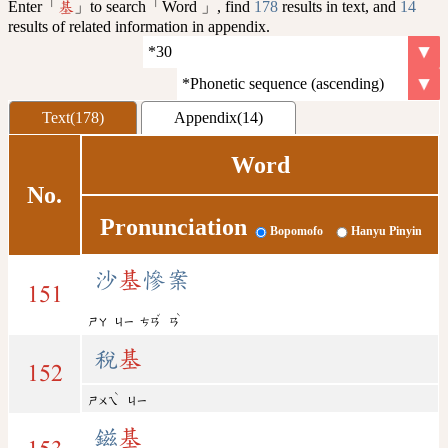
Enter「
」to search「Word 」, find
178
results in text, and
14
基
results of related information in appendix.
Text(178)
Appendix(14)
Word
No.
Pronunciation
Bopomofo
Hanyu Pinyin
沙
基
慘案
151
ˇ
ˋ
ㄕㄚ
ㄐㄧ
ㄘㄢ
ㄢ
稅
基
152
ˋ
ㄕㄨㄟ
ㄐㄧ
鎡
基