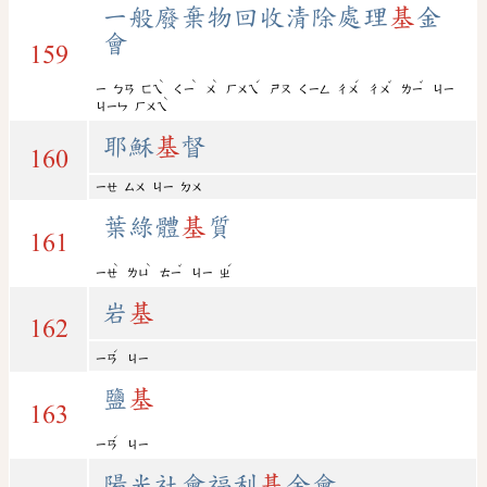
一般廢棄物回收清除處理
基
金
會
159
ˋ
ˋ
ˋ
ˊ
ˊ
ˇ
ˇ
ㄧ
ㄅㄢ
ㄈㄟ
ㄑㄧ
ㄨ
ㄏㄨㄟ
ㄕㄡ
ㄑㄧㄥ
ㄔㄨ
ㄔㄨ
ㄌㄧ
ㄐㄧ
ˋ
ㄐㄧㄣ
ㄏㄨㄟ
耶穌
基
督
160
ㄧㄝ
ㄙㄨ
ㄐㄧ
ㄉㄨ
葉綠體
基
質
161
ˋ
ˋ
ˇ
ˊ
ㄧㄝ
ㄌㄩ
ㄊㄧ
ㄐㄧ
ㄓ
岩
基
162
ˊ
ㄧㄢ
ㄐㄧ
鹽
基
163
ˊ
ㄧㄢ
ㄐㄧ
陽光社會福利
基
金會