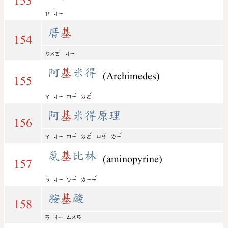
153
ㄗ
ㄐㄧ
厝
基
154
ˋ
ㄘㄨㄛ
ㄐㄧ
阿
基
米得
(Archimedes)
155
ˇ
ˊ
ㄚ
ㄐㄧ
ㄇㄧ
ㄉㄜ
阿
基
米得原理
156
ˇ
ˊ
ˊ
ˇ
ㄚ
ㄐㄧ
ㄇㄧ
ㄉㄜ
ㄩㄢ
ㄌㄧ
氨
基
比林
(aminopyrine)
157
ˇ
ˊ
ㄢ
ㄐㄧ
ㄅㄧ
ㄌㄧㄣ
胺
基
酸
158
ㄢ
ㄐㄧ
ㄙㄨㄢ