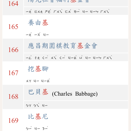
164
ˊ
ˋ
ˋ
ˊ
ˋ
ˋ
ㄧㄤ
ㄍㄨㄤ
ㄕㄜ
ㄏㄨㄟ
ㄈㄨ
ㄌㄧ
ㄐㄧ
ㄐㄧㄣ
ㄏㄨㄟ
養由
基
165
ˇ
ˊ
ㄧㄤ
ㄧㄡ
ㄐㄧ
應昌期圍棋教育
基
金會
166
ˋ
ˊ
ˊ
ˊ
ˋ
ˋ
ˋ
ㄧㄥ
ㄔㄤ
ㄑㄧ
ㄨㄟ
ㄑㄧ
ㄐㄧㄠ
ㄩ
ㄐㄧ
ㄐㄧㄣ
ㄏㄨㄟ
挖
基
腳
167
ˇ
ㄨㄚ
ㄐㄧ
ㄐㄧㄠ
巴貝
基
(Charles Babbage)
168
ˋ
ㄅㄚ
ㄅㄟ
ㄐㄧ
比
基
尼
169
ˇ
ˊ
ㄅㄧ
ㄐㄧ
ㄋㄧ