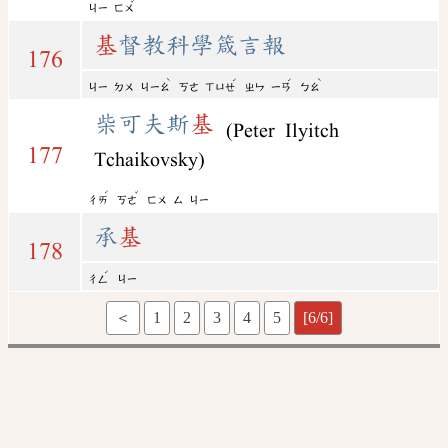
ˇ
ㄐㄧ
ㄈㄨ
基
督教科學箴言報
176
ˋ
ˊ
ˊ
ˋ
ㄐㄧ
ㄉㄨ
ㄐㄧㄠ
ㄎㄜ
ㄒㄩㄝ
ㄓㄣ
ㄧㄢ
ㄅㄠ
柴可夫斯
基
(Peter Ilyitch
177
Tchaikovsky)
ˊ
ˇ
ㄔㄞ
ㄎㄜ
ㄈㄨ
ㄙ
ㄐㄧ
承
基
178
ˊ
ㄔㄥ
ㄐㄧ
＜
1
2
3
4
5
[6/6]