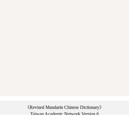
《Revised Mandarin Chinese Dictionary》
Taiwan Academic Network Version 6
©2021 Ministry of Education, R.O.C. All rights reserved.