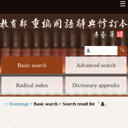
☰
Basic search
Advanced search
Radical index
Dictionary appendix
:::
Homepage
>
Basic search > Search result list
「
」
基