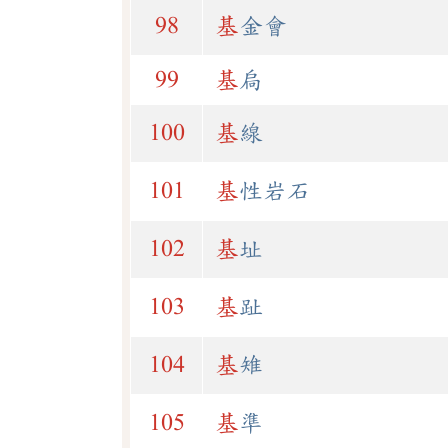
98
基
金會
99
基
扃
100
基
線
101
基
性岩石
102
基
址
103
基
趾
104
基
雉
105
基
準