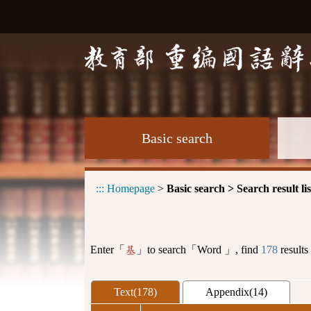
Basic search
:::
Homepage
>
Basic search > Search result lis
Enter「
」to search「Word 」, find
178
results
基
Text(178)
Appendix(14)