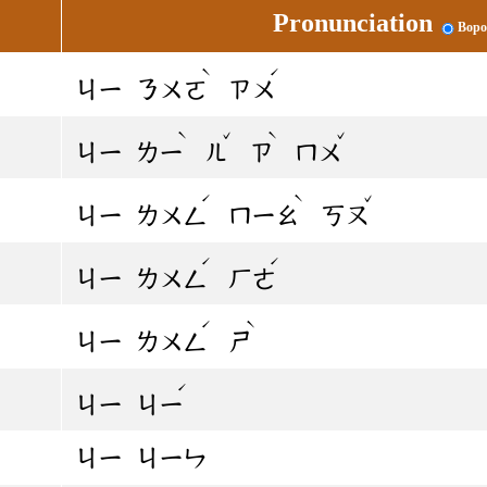
Pronunciation
Bopo
ˋ
ˊ
ㄐㄧ
ㄋㄨㄛ
ㄗㄨ
ˋ
ˇ
ˋ
ˇ
ㄐㄧ
ㄌㄧ
ㄦ
ㄗ
ㄇㄨ
ˊ
ˋ
ˇ
ㄐㄧ
ㄌㄨㄥ
ㄇㄧㄠ
ㄎㄡ
ˊ
ˊ
ㄐㄧ
ㄌㄨㄥ
ㄏㄜ
ˊ
ˋ
ㄐㄧ
ㄌㄨㄥ
ㄕ
ˊ
ㄐㄧ
ㄐㄧ
ㄐㄧ
ㄐㄧㄣ