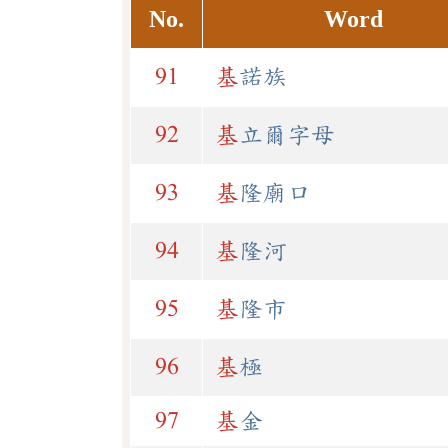
No.
Word
91
基
諾族
92
基
立爾字母
93
基
隆廟口
94
基
隆河
95
基
隆市
96
基
極
97
基
金