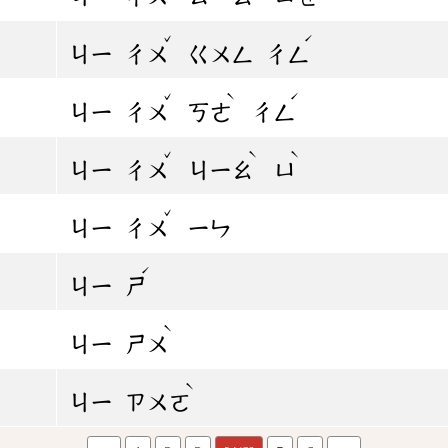
ˇ
ˊ
ㄐㄧ
ㄔㄨ
ㄍㄨㄥ
ㄔㄥ
ˇ
ˋ
ˊ
ㄐㄧ
ㄔㄨ
ㄎㄜ
ㄔㄥ
ˇ
ˋ
ˋ
ㄐㄧ
ㄔㄨ
ㄐㄧㄠ
ㄩ
ˇ
ㄐㄧ
ㄔㄨ
ㄧㄣ
ˊ
ㄐㄧ
ㄕ
ˋ
ㄐㄧ
ㄕㄨ
ˋ
ㄐㄧ
ㄗㄨㄛ