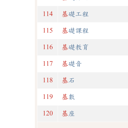
114
基
礎工程
115
基
礎課程
116
基
礎教育
117
基
礎音
118
基
石
119
基
數
120
基
座