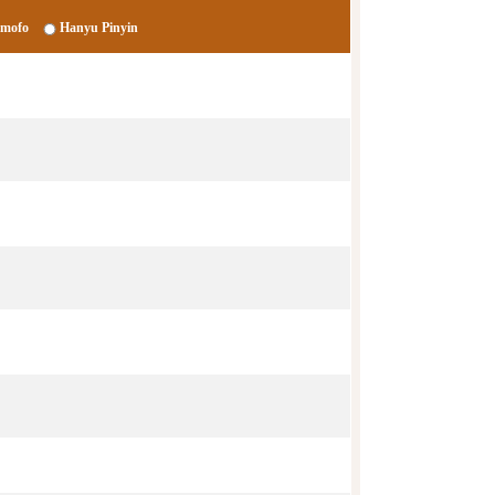
mofo
Hanyu Pinyin