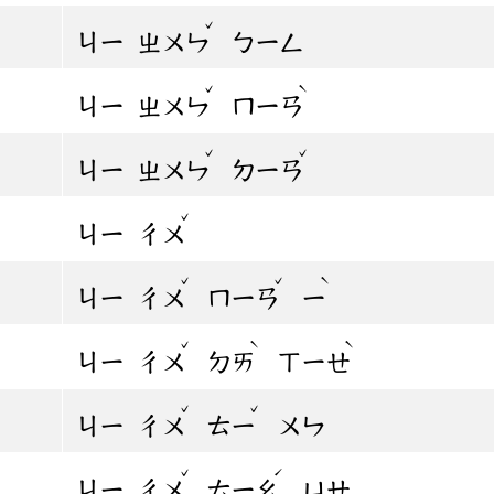
ˇ
ㄐㄧ
ㄓㄨㄣ
ㄅㄧㄥ
ˇ
ˋ
ㄐㄧ
ㄓㄨㄣ
ㄇㄧㄢ
ˇ
ˇ
ㄐㄧ
ㄓㄨㄣ
ㄉㄧㄢ
ˇ
ㄐㄧ
ㄔㄨ
ˇ
ˇ
ˋ
ㄐㄧ
ㄔㄨ
ㄇㄧㄢ
ㄧ
ˇ
ˋ
ˋ
ㄐㄧ
ㄔㄨ
ㄉㄞ
ㄒㄧㄝ
ˇ
ˇ
ㄐㄧ
ㄔㄨ
ㄊㄧ
ㄨㄣ
ˇ
ˊ
ㄐㄧ
ㄔㄨ
ㄊㄧㄠ
ㄩㄝ