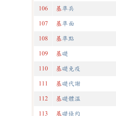
106
基
準兵
107
基
準面
108
基
準點
109
基
礎
110
基
礎免疫
111
基
礎代謝
112
基
礎體溫
113
基
礎條約