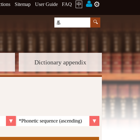
⚙️
ctions
Sitemap
User Guide
FAQ
中
Dictionary appendix