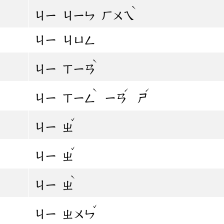
ˋ
ㄐㄧ
ㄐㄧㄣ
ㄏㄨㄟ
ㄐㄧ
ㄐㄩㄥ
ˋ
ㄐㄧ
ㄒㄧㄢ
ˋ
ˊ
ˊ
ㄐㄧ
ㄒㄧㄥ
ㄧㄢ
ㄕ
ˇ
ㄐㄧ
ㄓ
ˇ
ㄐㄧ
ㄓ
ˋ
ㄐㄧ
ㄓ
ˇ
ㄐㄧ
ㄓㄨㄣ