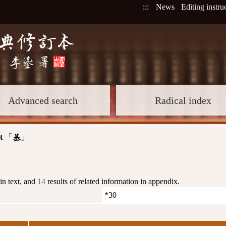
:::
News
Editing instru
Advanced search
Radical index
t
「
」
基
 in text, and
14
results of related information in appendix.