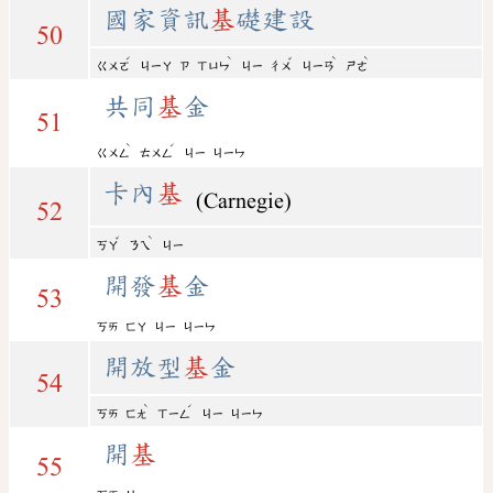
國家資訊
基
礎建設
50
ˊ
ˋ
ˇ
ˋ
ˋ
ㄍㄨㄛ
ㄐㄧㄚ
ㄗ
ㄒㄩㄣ
ㄐㄧ
ㄔㄨ
ㄐㄧㄢ
ㄕㄜ
共同
基
金
51
ˋ
ˊ
ㄍㄨㄥ
ㄊㄨㄥ
ㄐㄧ
ㄐㄧㄣ
卡內
基
(Carnegie)
52
ˇ
ˋ
ㄎㄚ
ㄋㄟ
ㄐㄧ
開發
基
金
53
ㄎㄞ
ㄈㄚ
ㄐㄧ
ㄐㄧㄣ
開放型
基
金
54
ˋ
ˊ
ㄎㄞ
ㄈㄤ
ㄒㄧㄥ
ㄐㄧ
ㄐㄧㄣ
開
基
55