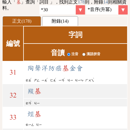
輸入「
」查詢「詞目 」，找到正文
178
則，附錄
14
則相關資
基
料。
正文(178)
附錄(14)
字詞
編號
音讀
注音
漢語拼音
陶聲洋防癌
基
金會
31
ˊ
ˊ
ˊ
ˊ
ˋ
ㄊㄠ
ㄕㄥ
ㄧㄤ
ㄈㄤ
ㄧㄢ
ㄐㄧ
ㄐㄧㄣ
ㄏㄨㄟ
羰
基
32
ˋ
ㄊㄢ
ㄐㄧ
烴
基
33
ㄊㄧㄥ
ㄐㄧ