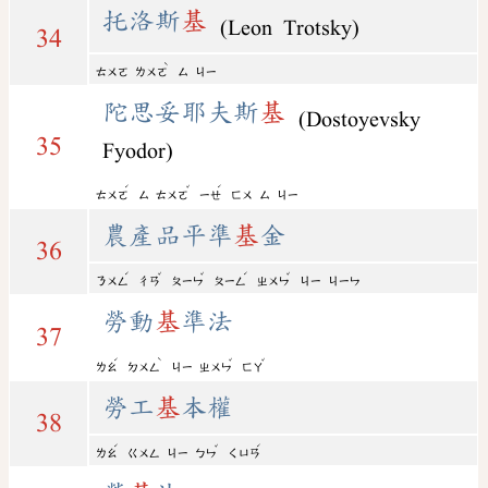
托洛斯
基
(Leon Trotsky)
34
ˋ
ㄊㄨㄛ
ㄌㄨㄛ
ㄙ
ㄐㄧ
陀思妥耶夫斯
基
(Dostoyevsky
35
Fyodor)
ˊ
ˇ
ˊ
ㄊㄨㄛ
ㄙ
ㄊㄨㄛ
ㄧㄝ
ㄈㄨ
ㄙ
ㄐㄧ
農產品平準
基
金
36
ˊ
ˇ
ˇ
ˊ
ˇ
ㄋㄨㄥ
ㄔㄢ
ㄆㄧㄣ
ㄆㄧㄥ
ㄓㄨㄣ
ㄐㄧ
ㄐㄧㄣ
勞動
基
準法
37
ˊ
ˋ
ˇ
ˇ
ㄌㄠ
ㄉㄨㄥ
ㄐㄧ
ㄓㄨㄣ
ㄈㄚ
勞工
基
本權
38
ˊ
ˇ
ˊ
ㄌㄠ
ㄍㄨㄥ
ㄐㄧ
ㄅㄣ
ㄑㄩㄢ