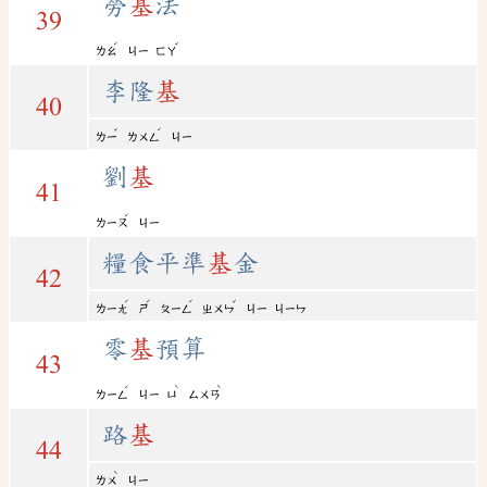
勞
基
法
39
ˊ
ˇ
ㄌㄠ
ㄐㄧ
ㄈㄚ
李隆
基
40
ˇ
ˊ
ㄌㄧ
ㄌㄨㄥ
ㄐㄧ
劉
基
41
ˊ
ㄌㄧㄡ
ㄐㄧ
糧食平準
基
金
42
ˊ
ˊ
ˊ
ˇ
ㄌㄧㄤ
ㄕ
ㄆㄧㄥ
ㄓㄨㄣ
ㄐㄧ
ㄐㄧㄣ
零
基
預算
43
ˊ
ˋ
ˋ
ㄌㄧㄥ
ㄐㄧ
ㄩ
ㄙㄨㄢ
路
基
44
ˋ
ㄌㄨ
ㄐㄧ