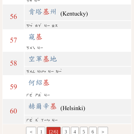
ㄎㄞ
ㄐㄧ
肯塔
基
州
(Kentucky)
56
ˇ
ˇ
ㄎㄣ
ㄊㄚ
ㄐㄧ
ㄓㄡ
窺
基
57
ㄎㄨㄟ
ㄐㄧ
空軍
基
地
58
ˋ
ㄎㄨㄥ
ㄐㄩㄣ
ㄐㄧ
ㄉㄧ
何紹
基
59
ˊ
ˋ
ㄏㄜ
ㄕㄠ
ㄐㄧ
赫爾辛
基
(Helsinki)
60
ˋ
ˇ
ㄏㄜ
ㄦ
ㄒㄧㄣ
ㄐㄧ
＜
1
[2/6]
3
4
5
6
＞