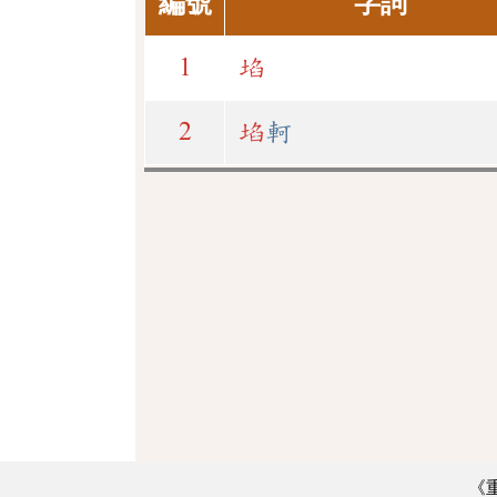
編號
字詞
1
埳
2
埳
軻
《