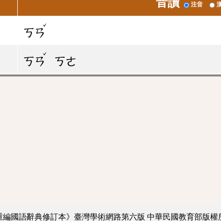
音讀
注音
ˇ
ㄎㄢ
ˇ
ㄎㄢ
ㄎㄜ
重編國語辭典修訂本》臺灣學術網路第六版
中華民國教育部版權