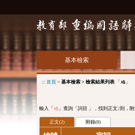
基本檢索
:::
首頁
>
基本檢索 > 檢索結果列表
「
」
埳
輸入「
」查詢「詞目 」，找到正文
2
則，附
埳
正文(2)
附錄(0)