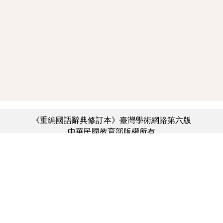
《重編國語辭典修訂本》臺灣學術網路第六版
中華民國教育部版權所有
:::
個資法及隱私聲明
|
辭典公眾授權網
|
意見交流
|
網網相連
三峽總院區地址：新北市三峽區三樹路2號、
︿
臺北院區地址：臺北市大安區和平東路一段179號、