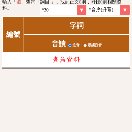
輸入「
」查詢「詞目 」，找到正文
0
則，附錄
0
則相關資
圗
料。
字詞
編號
音讀
注音
漢語拼音
查無資料