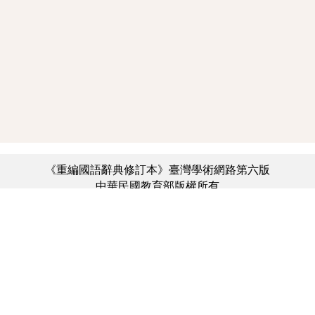
《重編國語辭典修訂本》臺灣學術網路第六版
中華民國教育部版權所有
:::
個資法及隱私聲明
|
辭典公眾授權網
|
意見交流
|
網網相連
三峽總院區地址：新北市三峽區三樹路2號、
︿
臺北院區地址：臺北市大安區和平東路一段179號、