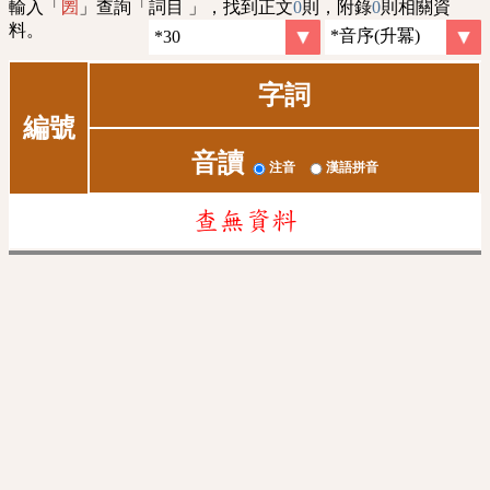
輸入「
」查詢「詞目 」，找到正文
0
則，附錄
0
則相關資
圐
料。
字詞
編號
音讀
注音
漢語拼音
查無資料