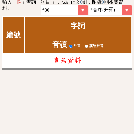
輸入「
」查詢「詞目 」，找到正文
0
則，附錄
0
則相關資
囻
料。
字詞
編號
音讀
注音
漢語拼音
查無資料