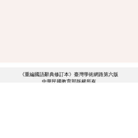
《重編國語辭典修訂本》臺灣學術網路第六版
中華民國教育部版權所有
:::
個資法及隱私聲明
|
辭典公眾授權網
|
意見交流
|
網網相連
三峽總院區地址：新北市三峽區三樹路2號、
︿
臺北院區地址：臺北市大安區和平東路一段179號、