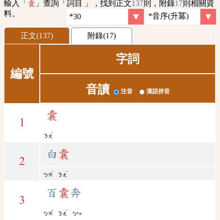
輸入「
」查詢「詞目 」，找到正文
137
則，附錄
17
則相關資
囊
料。
正文(137)
附錄(17)
字詞
編號
音讀
注音
漢語拼音
囊
1
ˊ
ㄋㄤ
白
囊
2
ˊ
ˊ
ㄅㄞ
ㄋㄤ
百
囊
奔
3
ˇ
ˊ
ㄅㄞ
ㄋㄤ
ㄅㄣ