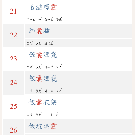
名溢縹
囊
21
ˊ
ˋ
ˇ
ˊ
ㄇㄧㄥ
ㄧ
ㄆㄧㄠ
ㄋㄤ
肺
囊
腫
22
ˋ
ˊ
ˇ
ㄈㄟ
ㄋㄤ
ㄓㄨㄥ
飯
囊
酒瓮
23
ˋ
ˊ
ˇ
ˋ
ㄈㄢ
ㄋㄤ
ㄐㄧㄡ
ㄨㄥ
飯
囊
酒甕
24
ˋ
ˊ
ˇ
ˋ
ㄈㄢ
ㄋㄤ
ㄐㄧㄡ
ㄨㄥ
飯
囊
衣架
25
ˋ
ˊ
ˋ
ㄈㄢ
ㄋㄤ
ㄧ
ㄐㄧㄚ
飯坑酒
囊
26