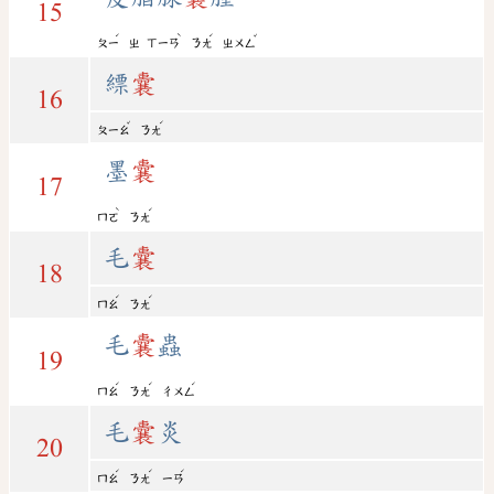
15
ˊ
ˋ
ˊ
ˇ
ㄆㄧ
ㄓ
ㄒㄧㄢ
ㄋㄤ
ㄓㄨㄥ
縹
囊
16
ˇ
ˊ
ㄆㄧㄠ
ㄋㄤ
墨
囊
17
ˋ
ˊ
ㄇㄛ
ㄋㄤ
毛
囊
18
ˊ
ˊ
ㄇㄠ
ㄋㄤ
毛
囊
蟲
19
ˊ
ˊ
ˊ
ㄇㄠ
ㄋㄤ
ㄔㄨㄥ
毛
囊
炎
20
ˊ
ˊ
ˊ
ㄇㄠ
ㄋㄤ
ㄧㄢ