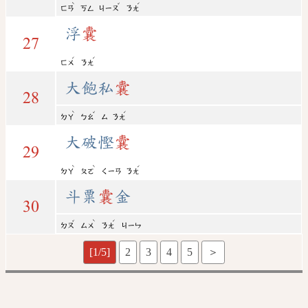
ˋ
ˇ
ˊ
ㄈㄢ
ㄎㄥ
ㄐㄧㄡ
ㄋㄤ
浮
囊
27
ˊ
ˊ
ㄈㄨ
ㄋㄤ
大飽私
囊
28
ˋ
ˇ
ˊ
ㄉㄚ
ㄅㄠ
ㄙ
ㄋㄤ
大破慳
囊
29
ˋ
ˋ
ˊ
ㄉㄚ
ㄆㄛ
ㄑㄧㄢ
ㄋㄤ
斗粟
囊
金
30
ˇ
ˋ
ˊ
ㄉㄡ
ㄙㄨ
ㄋㄤ
ㄐㄧㄣ
[1/5]
2
3
4
5
＞