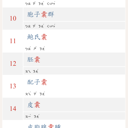
ˇ
ˊ
ˊ
ㄅㄠ
ㄗ
ㄋㄤ
ㄑㄩㄣ
胞子
囊
群
10
ˇ
ˊ
ˊ
ㄅㄠ
ㄗ
ㄋㄤ
ㄑㄩㄣ
鮑氏
囊
11
ˋ
ˋ
ˊ
ㄅㄠ
ㄕ
ㄋㄤ
胚
囊
12
ˊ
ㄆㄟ
ㄋㄤ
配子
囊
13
ˋ
ˇ
ˊ
ㄆㄟ
ㄗ
ㄋㄤ
皮
囊
14
ˊ
ˊ
ㄆㄧ
ㄋㄤ
皮脂腺
囊
腫