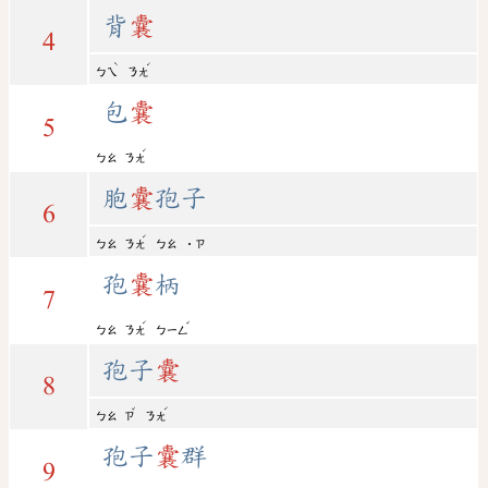
背
囊
4
ˋ
ˊ
ㄅㄟ
ㄋㄤ
包
囊
5
ˊ
ㄅㄠ
ㄋㄤ
胞
囊
孢子
6
ˊ
ㄅㄠ
ㄋㄤ
ㄅㄠ
˙ㄗ
孢
囊
柄
7
ˊ
ˇ
ㄅㄠ
ㄋㄤ
ㄅㄧㄥ
孢子
囊
8
ˇ
ˊ
ㄅㄠ
ㄗ
ㄋㄤ
孢子
囊
群
9