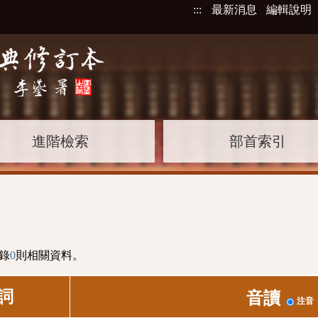
:::
最新消息
編輯說明
進階檢索
部首索引
錄
0
則相關資料。
詞
音讀
注音