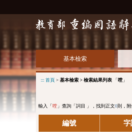
基本檢索
:::
首頁
>
基本檢索 > 檢索結果列表
「
」
嘡
輸入「
」查詢「詞目 」，找到正文
0
則，附
嘡
編號
字