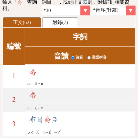
輸入「
」查詢「詞目 」，找到正文
62
則，附錄
7
則相關資
喬
料。
正文(62)
附錄(7)
字詞
編號
音讀
注音
漢語拼音
喬
1
ㄐㄧㄠ
喬
2
ˊ
ㄑㄧㄠ
布爾
喬
亞
3
ˋ
ˇ
ˊ
ˋ
ㄅㄨ
ㄦ
ㄑㄧㄠ
ㄧㄚ