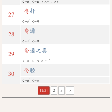
ㄑㄧㄠ
ㄑㄧㄠ
ㄏㄨㄚ
ㄏㄨㄚ
喬
扦
27
ˊ
ㄑㄧㄠ
ㄑㄧㄢ
喬
遷
28
ˊ
ㄑㄧㄠ
ㄑㄧㄢ
喬
遷之喜
29
ˊ
ˇ
ㄑㄧㄠ
ㄑㄧㄢ
ㄓ
ㄒㄧ
喬
腔
30
ˊ
ㄑㄧㄠ
ㄑㄧㄤ
[1/3]
2
3
＞