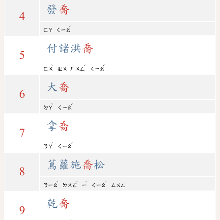
發
喬
4
ˊ
ㄈㄚ
ㄑㄧㄠ
付諸洪
喬
5
ˋ
ˊ
ˊ
ㄈㄨ
ㄓㄨ
ㄏㄨㄥ
ㄑㄧㄠ
大
喬
6
ˋ
ˊ
ㄉㄚ
ㄑㄧㄠ
拿
喬
7
ˊ
ˊ
ㄋㄚ
ㄑㄧㄠ
蔦蘿施
喬
松
8
ˇ
ˊ
ˋ
ˊ
ㄋㄧㄠ
ㄌㄨㄛ
ㄧ
ㄑㄧㄠ
ㄙㄨㄥ
乾
喬
9