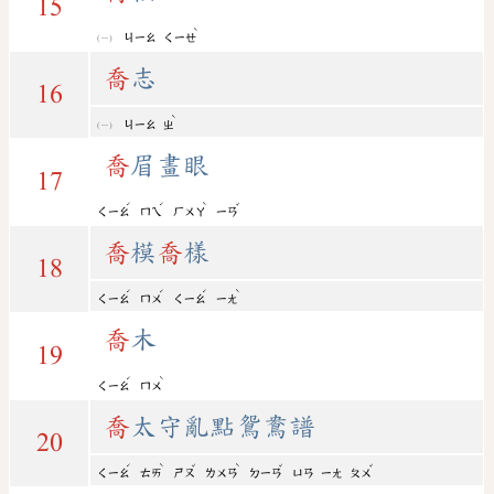
15
ˋ
ㄐㄧㄠ
ㄑㄧㄝ
喬
志
16
ˋ
ㄐㄧㄠ
ㄓ
喬
眉畫眼
17
ˊ
ˊ
ˋ
ˇ
ㄑㄧㄠ
ㄇㄟ
ㄏㄨㄚ
ㄧㄢ
喬
模
喬
樣
18
ˊ
ˊ
ˊ
ˋ
ㄑㄧㄠ
ㄇㄨ
ㄑㄧㄠ
ㄧㄤ
喬
木
19
ˊ
ˋ
ㄑㄧㄠ
ㄇㄨ
喬
太守亂點鴛鴦譜
20
ˊ
ˋ
ˇ
ˋ
ˇ
ˇ
ㄑㄧㄠ
ㄊㄞ
ㄕㄡ
ㄌㄨㄢ
ㄉㄧㄢ
ㄩㄢ
ㄧㄤ
ㄆㄨ