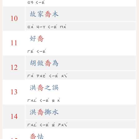
ˊ
ㄍㄢ
ㄑㄧㄠ
故家
喬
木
10
ˋ
ˊ
ˋ
ㄍㄨ
ㄐㄧㄚ
ㄑㄧㄠ
ㄇㄨ
好
喬
11
ˇ
ˊ
ㄏㄠ
ㄑㄧㄠ
胡做
喬
為
12
ˊ
ˋ
ˊ
ˊ
ㄏㄨ
ㄗㄨㄛ
ㄑㄧㄠ
ㄨㄟ
洪
喬
之誤
13
ˊ
ˊ
ˋ
ㄏㄨㄥ
ㄑㄧㄠ
ㄓ
ㄨ
洪
喬
擲水
14
ˊ
ˊ
ˊ
ˇ
ㄏㄨㄥ
ㄑㄧㄠ
ㄓ
ㄕㄨㄟ
喬
怯