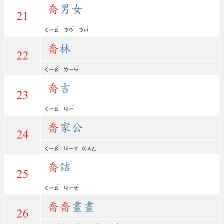
喬
男女
21
ˊ
ˊ
ˇ
ㄑㄧㄠ
ㄋㄢ
ㄋㄩ
喬
林
22
ˊ
ˊ
ㄑㄧㄠ
ㄌㄧㄣ
喬
吉
23
ˊ
ˊ
ㄑㄧㄠ
ㄐㄧ
喬
家公
24
ˊ
ㄑㄧㄠ
ㄐㄧㄚ
ㄍㄨㄥ
喬
詰
25
ˊ
ˊ
ㄑㄧㄠ
ㄐㄧㄝ
喬
喬
畫畫
26
ˊ
ˊ
ˋ
ˋ