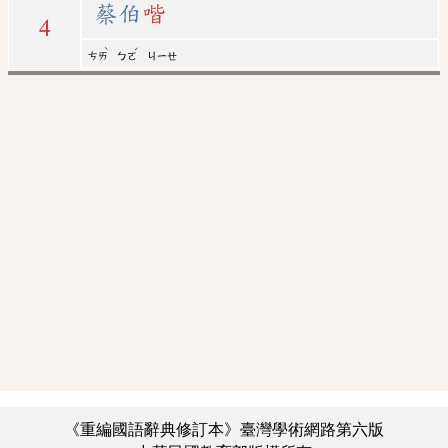
蔡伯
喈
4
ˋ
ˊ
ㄘㄞ
ㄅㄛ
ㄐㄧㄝ
《重編國語辭典修訂本》臺灣學術網路第六版