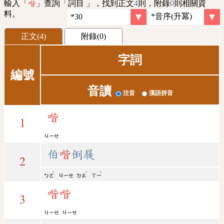
輸入「
」查詢「詞目 」，找到正文
4
則，附錄
0
則相關資
喈
料。
正文(4)
附錄(0)
字詞
編號
音讀
注音
漢語拼音
喈
1
ㄐㄧㄝ
伯
喈
倒屣
2
ˊ
ˋ
ˇ
ㄅㄛ
ㄐㄧㄝ
ㄉㄠ
ㄒㄧ
喈
喈
3
ㄐㄧㄝ
ㄐㄧㄝ