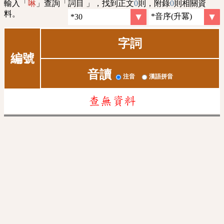
輸入「
」查詢「詞目 」，找到正文
0
則，附錄
0
則相關資
啉
料。
字詞
編號
音讀
注音
漢語拼音
查無資料