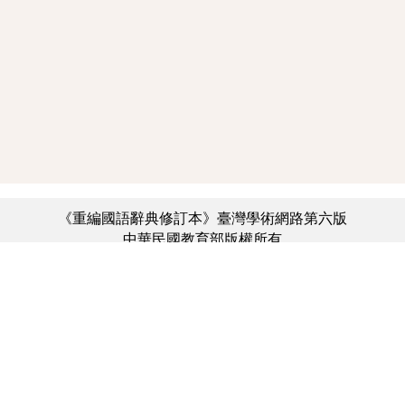
《重編國語辭典修訂本》臺灣學術網路第六版
中華民國教育部版權所有
:::
個資法及隱私聲明
|
辭典公眾授權網
|
意見交流
|
網網相連
三峽總院區地址：新北市三峽區三樹路2號、
︿
臺北院區地址：臺北市大安區和平東路一段179號、