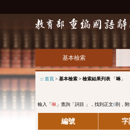
基本檢索
:::
首頁
>
基本檢索 > 檢索結果列表
「
」
啉
輸入「
」查詢「詞目 」，找到正文
0
則，附
啉
編號
字