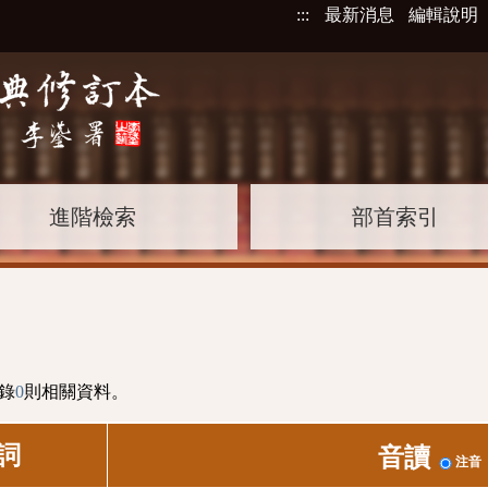
:::
最新消息
編輯說明
進階檢索
部首索引
錄
0
則相關資料。
詞
音讀
注音