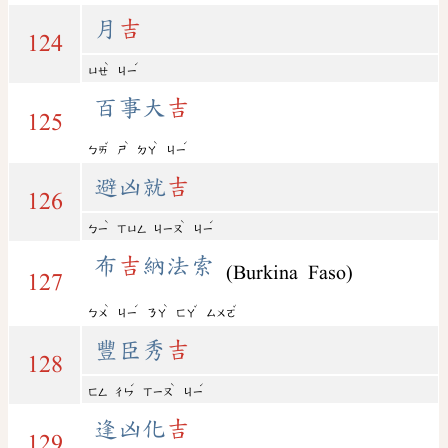
月
吉
124
ˋ
ˊ
ㄩㄝ
ㄐㄧ
百事大
吉
125
ˇ
ˋ
ˋ
ˊ
ㄅㄞ
ㄕ
ㄉㄚ
ㄐㄧ
避凶就
吉
126
ˋ
ˋ
ˊ
ㄅㄧ
ㄒㄩㄥ
ㄐㄧㄡ
ㄐㄧ
布
吉
納法索
(Burkina Faso)
127
ˋ
ˊ
ˋ
ˇ
ˇ
ㄅㄨ
ㄐㄧ
ㄋㄚ
ㄈㄚ
ㄙㄨㄛ
豐臣秀
吉
128
ˊ
ˋ
ˊ
ㄈㄥ
ㄔㄣ
ㄒㄧㄡ
ㄐㄧ
逢凶化
吉
129