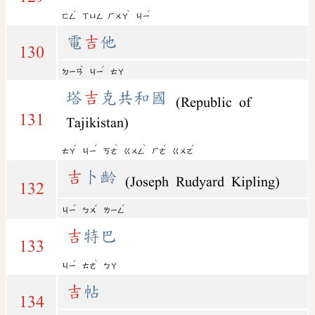
ˊ
ˋ
ˊ
ㄈㄥ
ㄒㄩㄥ
ㄏㄨㄚ
ㄐㄧ
電
吉
他
130
ˋ
ˊ
ㄉㄧㄢ
ㄐㄧ
ㄊㄚ
塔
吉
克共和國
(Republic of
131
Tajikistan)
ˇ
ˊ
ˋ
ˋ
ˊ
ˊ
ㄊㄚ
ㄐㄧ
ㄎㄜ
ㄍㄨㄥ
ㄏㄜ
ㄍㄨㄛ
吉
卜齡
(Joseph Rudyard Kipling)
132
ˊ
ˇ
ˊ
ㄐㄧ
ㄅㄨ
ㄌㄧㄥ
吉
特巴
133
ˊ
ˋ
ㄐㄧ
ㄊㄜ
ㄅㄚ
吉
帖
134