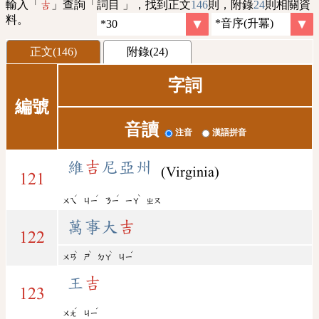
輸入「
」查詢「詞目 」，找到正文
146
則，附錄
24
則相關資
吉
料。
正文(146)
附錄(24)
字詞
編號
音讀
注音
漢語拼音
維
吉
尼亞州
(Virginia)
121
ˊ
ˊ
ˊ
ˋ
ㄨㄟ
ㄐㄧ
ㄋㄧ
ㄧㄚ
ㄓㄡ
萬事大
吉
122
ˋ
ˋ
ˋ
ˊ
ㄨㄢ
ㄕ
ㄉㄚ
ㄐㄧ
王
吉
123
ˊ
ˊ
ㄨㄤ
ㄐㄧ