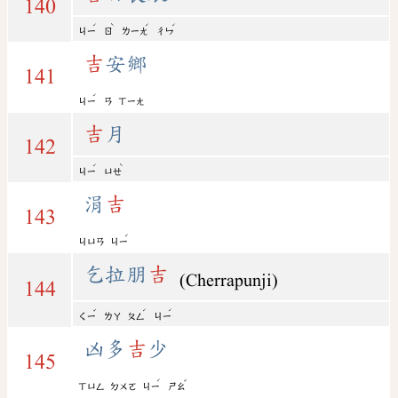
140
ˊ
ˋ
ˊ
ˊ
ㄐㄧ
ㄖ
ㄌㄧㄤ
ㄔㄣ
吉
安鄉
141
ˊ
ㄐㄧ
ㄢ
ㄒㄧㄤ
吉
月
142
ˊ
ˋ
ㄐㄧ
ㄩㄝ
涓
吉
143
ˊ
ㄐㄩㄢ
ㄐㄧ
乞拉朋
吉
(Cherrapunji)
144
ˇ
ˊ
ˊ
ㄑㄧ
ㄌㄚ
ㄆㄥ
ㄐㄧ
凶多
吉
少
145
ˊ
ˇ
ㄒㄩㄥ
ㄉㄨㄛ
ㄐㄧ
ㄕㄠ