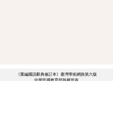
《重編國語辭典修訂本》臺灣學術網路第六版
中華民國教育部版權所有
:::
個資法及隱私聲明
|
辭典公眾授權網
|
意見交流
|
網網相連