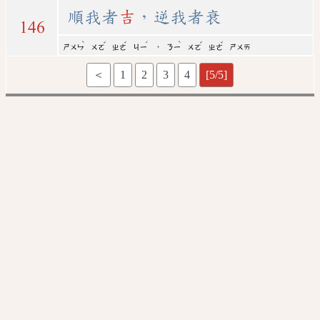
順我者
吉
，逆我者衰
146
ˋ
ˇ
ˇ
ˊ
ˋ
ˇ
ˇ
，
ㄕㄨㄣ
ㄨㄛ
ㄓㄜ
ㄐㄧ
ㄋㄧ
ㄨㄛ
ㄓㄜ
ㄕㄨㄞ
＜
1
2
3
4
[5/5]