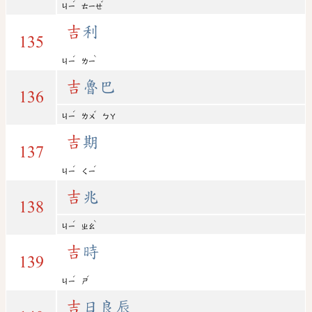
ˊ
ˇ
ㄐㄧ
ㄊㄧㄝ
吉
利
135
ˊ
ˋ
ㄐㄧ
ㄌㄧ
吉
魯巴
136
ˊ
ˇ
ㄐㄧ
ㄌㄨ
ㄅㄚ
吉
期
137
ˊ
ˊ
ㄐㄧ
ㄑㄧ
吉
兆
138
ˊ
ˋ
ㄐㄧ
ㄓㄠ
吉
時
139
ˊ
ˊ
ㄐㄧ
ㄕ
吉
日良辰