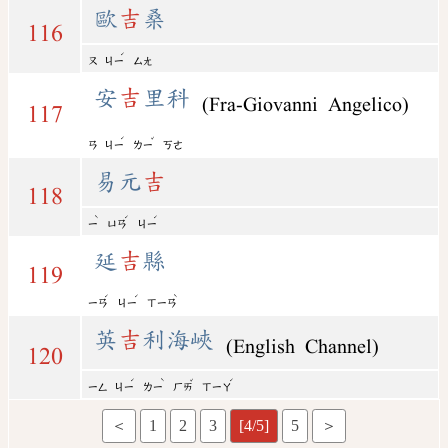
歐
吉
桑
116
ˊ
ㄡ
ㄐㄧ
ㄙㄤ
安
吉
里科
(Fra-Giovanni Angelico)
117
ˊ
ˇ
ㄢ
ㄐㄧ
ㄌㄧ
ㄎㄜ
易元
吉
118
ˋ
ˊ
ˊ
ㄧ
ㄩㄢ
ㄐㄧ
延
吉
縣
119
ˊ
ˊ
ˋ
ㄧㄢ
ㄐㄧ
ㄒㄧㄢ
英
吉
利海峽
(English Channel)
120
ˊ
ˋ
ˇ
ˊ
ㄧㄥ
ㄐㄧ
ㄌㄧ
ㄏㄞ
ㄒㄧㄚ
＜
1
2
3
[4/5]
5
＞