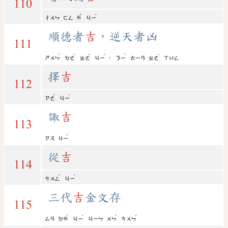
110
ˇ
ˊ
ㄔㄨㄣ
ㄈㄥ
ㄞ
ㄐㄧ
順德者
吉
，逆天者凶
111
ˋ
ˊ
ˇ
ˊ
ˋ
ˇ
，
ㄕㄨㄣ
ㄉㄜ
ㄓㄜ
ㄐㄧ
ㄋㄧ
ㄊㄧㄢ
ㄓㄜ
ㄒㄩㄥ
擇
吉
112
ˊ
ˊ
ㄗㄜ
ㄐㄧ
諏
吉
113
ˊ
ㄗㄡ
ㄐㄧ
從
吉
114
ˊ
ˊ
ㄘㄨㄥ
ㄐㄧ
三代
吉
金文存
115
ˋ
ˊ
ˊ
ˊ
ㄙㄢ
ㄉㄞ
ㄐㄧ
ㄐㄧㄣ
ㄨㄣ
ㄘㄨㄣ