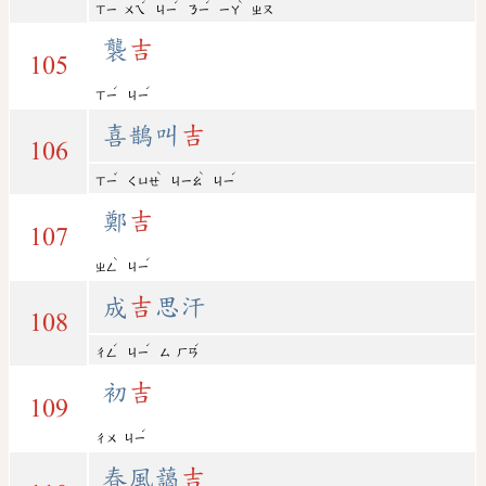
ˊ
ˊ
ˊ
ˋ
ㄒㄧ
ㄨㄟ
ㄐㄧ
ㄋㄧ
ㄧㄚ
ㄓㄡ
襲
吉
105
ˊ
ˊ
ㄒㄧ
ㄐㄧ
喜鵲叫
吉
106
ˇ
ˋ
ˋ
ˊ
ㄒㄧ
ㄑㄩㄝ
ㄐㄧㄠ
ㄐㄧ
鄭
吉
107
ˋ
ˊ
ㄓㄥ
ㄐㄧ
成
吉
思汗
108
ˊ
ˊ
ˊ
ㄔㄥ
ㄐㄧ
ㄙ
ㄏㄢ
初
吉
109
ˊ
ㄔㄨ
ㄐㄧ
春風藹
吉