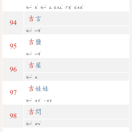
ˊ
ˇ
ˊ
ˋ
ˊ
ˊ
ㄐㄧ
ㄦ
ㄐㄧ
ㄙ
ㄍㄨㄥ
ㄏㄜ
ㄍㄨㄛ
吉
言
94
ˊ
ˊ
ㄐㄧ
ㄧㄢ
吉
鹽
95
ˊ
ˊ
ㄐㄧ
ㄧㄢ
吉
屋
96
ˊ
ㄐㄧ
ㄨ
吉
娃娃
97
ˊ
ˊ
ㄐㄧ
ㄨㄚ
˙ㄨㄚ
吉
問
98
ˊ
ˋ
ㄐㄧ
ㄨㄣ