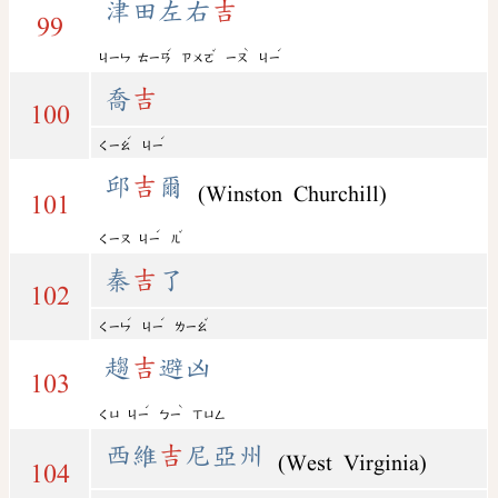
津田左右
吉
99
ˊ
ˇ
ˋ
ˊ
ㄐㄧㄣ
ㄊㄧㄢ
ㄗㄨㄛ
ㄧㄡ
ㄐㄧ
喬
吉
100
ˊ
ˊ
ㄑㄧㄠ
ㄐㄧ
邱
吉
爾
(Winston Churchill)
101
ˊ
ˇ
ㄑㄧㄡ
ㄐㄧ
ㄦ
秦
吉
了
102
ˊ
ˊ
ˇ
ㄑㄧㄣ
ㄐㄧ
ㄌㄧㄠ
趨
吉
避凶
103
ˊ
ˋ
ㄑㄩ
ㄐㄧ
ㄅㄧ
ㄒㄩㄥ
西維
吉
尼亞州
(West Virginia)
104