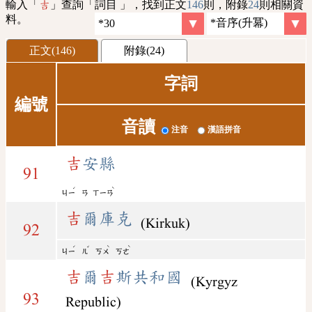
輸入「
」查詢「詞目 」，找到正文
146
則，附錄
24
則相關資
吉
料。
正文(146)
附錄(24)
字詞
編號
音讀
注音
漢語拼音
吉
安縣
91
ˊ
ˋ
ㄐㄧ
ㄢ
ㄒㄧㄢ
吉
爾庫克
(Kirkuk)
92
ˊ
ˇ
ˋ
ˋ
ㄐㄧ
ㄦ
ㄎㄨ
ㄎㄜ
吉
爾
吉
斯共和國
(Kyrgyz
93
Republic)