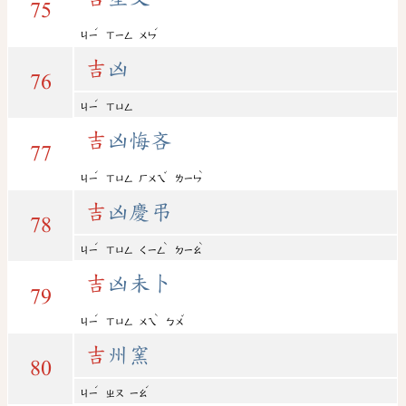
75
ˊ
ˊ
ㄐㄧ
ㄒㄧㄥ
ㄨㄣ
吉
凶
76
ˊ
ㄐㄧ
ㄒㄩㄥ
吉
凶悔吝
77
ˊ
ˇ
ˋ
ㄐㄧ
ㄒㄩㄥ
ㄏㄨㄟ
ㄌㄧㄣ
吉
凶慶弔
78
ˊ
ˋ
ˋ
ㄐㄧ
ㄒㄩㄥ
ㄑㄧㄥ
ㄉㄧㄠ
吉
凶未卜
79
ˊ
ˋ
ˇ
ㄐㄧ
ㄒㄩㄥ
ㄨㄟ
ㄅㄨ
吉
州窯
80
ˊ
ˊ
ㄐㄧ
ㄓㄡ
ㄧㄠ