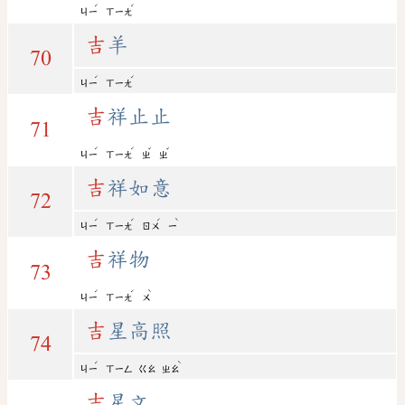
ˊ
ˊ
ㄐㄧ
ㄒㄧㄤ
吉
羊
70
ˊ
ˊ
ㄐㄧ
ㄒㄧㄤ
吉
祥止止
71
ˊ
ˊ
ˇ
ˇ
ㄐㄧ
ㄒㄧㄤ
ㄓ
ㄓ
吉
祥如意
72
ˊ
ˊ
ˊ
ˋ
ㄐㄧ
ㄒㄧㄤ
ㄖㄨ
ㄧ
吉
祥物
73
ˊ
ˊ
ˋ
ㄐㄧ
ㄒㄧㄤ
ㄨ
吉
星高照
74
ˊ
ˋ
ㄐㄧ
ㄒㄧㄥ
ㄍㄠ
ㄓㄠ
吉
星文