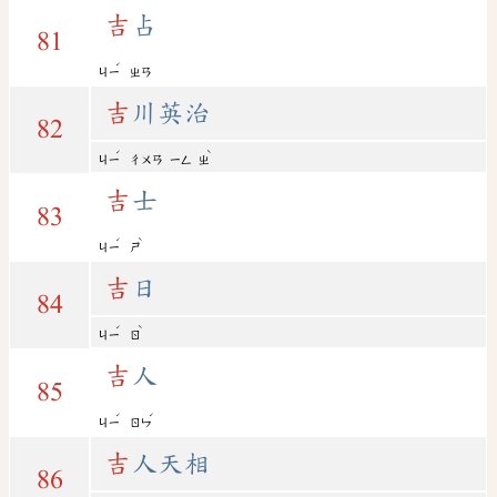
吉
占
81
ˊ
ㄐㄧ
ㄓㄢ
吉
川英治
82
ˊ
ˋ
ㄐㄧ
ㄔㄨㄢ
ㄧㄥ
ㄓ
吉
士
83
ˊ
ˋ
ㄐㄧ
ㄕ
吉
日
84
ˊ
ˋ
ㄐㄧ
ㄖ
吉
人
85
ˊ
ˊ
ㄐㄧ
ㄖㄣ
吉
人天相
86