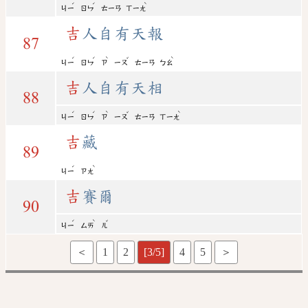
ˊ
ˊ
ˋ
ㄐㄧ
ㄖㄣ
ㄊㄧㄢ
ㄒㄧㄤ
吉
人自有天報
87
ˊ
ˊ
ˋ
ˇ
ˋ
ㄐㄧ
ㄖㄣ
ㄗ
ㄧㄡ
ㄊㄧㄢ
ㄅㄠ
吉
人自有天相
88
ˊ
ˊ
ˋ
ˇ
ˋ
ㄐㄧ
ㄖㄣ
ㄗ
ㄧㄡ
ㄊㄧㄢ
ㄒㄧㄤ
吉
藏
89
ˊ
ˋ
ㄐㄧ
ㄗㄤ
吉
賽爾
90
ˊ
ˋ
ˇ
ㄐㄧ
ㄙㄞ
ㄦ
＜
1
2
[3/5]
4
5
＞