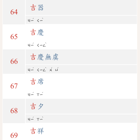
吉
器
64
ˊ
ˋ
ㄐㄧ
ㄑㄧ
吉
慶
65
ˊ
ˋ
ㄐㄧ
ㄑㄧㄥ
吉
慶無虞
66
ˊ
ˋ
ˊ
ˊ
ㄐㄧ
ㄑㄧㄥ
ㄨ
ㄩ
吉
席
67
ˊ
ˊ
ㄐㄧ
ㄒㄧ
吉
夕
68
ˊ
ˋ
ㄐㄧ
ㄒㄧ
吉
祥
69