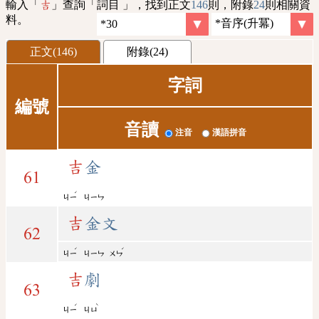
輸入「
」查詢「詞目 」，找到正文
146
則，附錄
24
則相關資
吉
料。
正文(146)
附錄(24)
字詞
編號
音讀
注音
漢語拼音
吉
金
61
ˊ
ㄐㄧ
ㄐㄧㄣ
吉
金文
62
ˊ
ˊ
ㄐㄧ
ㄐㄧㄣ
ㄨㄣ
吉
劇
63
ˊ
ˋ
ㄐㄧ
ㄐㄩ