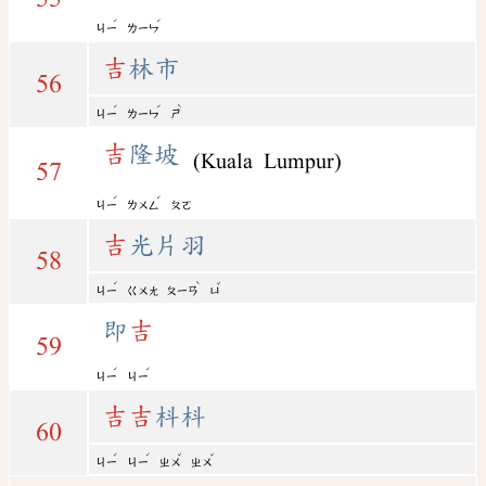
ˊ
ˊ
ㄐㄧ
ㄌㄧㄣ
吉
林市
56
ˊ
ˊ
ˋ
ㄐㄧ
ㄌㄧㄣ
ㄕ
吉
隆坡
(Kuala Lumpur)
57
ˊ
ˊ
ㄐㄧ
ㄌㄨㄥ
ㄆㄛ
吉
光片羽
58
ˊ
ˋ
ˇ
ㄐㄧ
ㄍㄨㄤ
ㄆㄧㄢ
ㄩ
即
吉
59
ˊ
ˊ
ㄐㄧ
ㄐㄧ
吉
吉
枓枓
60
ˊ
ˊ
ˇ
ˇ
ㄐㄧ
ㄐㄧ
ㄓㄨ
ㄓㄨ