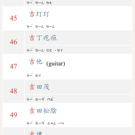
ˊ
ㄐㄧ
ㄉㄧㄥ
ㄉㄤ
吉
玎玎
45
ˊ
ㄐㄧ
ㄉㄧㄥ
ㄉㄧㄥ
吉
丁疙疸
46
ˊ
ㄐㄧ
ㄉㄧㄥ
ㄍㄜ
˙ㄉㄚ
吉
他
(guitar)
47
ˊ
ㄐㄧ
ㄊㄚ
吉
田茂
48
ˊ
ˊ
ˋ
ㄐㄧ
ㄊㄧㄢ
ㄇㄠ
吉
田松陰
49
ˊ
ˊ
ㄐㄧ
ㄊㄧㄢ
ㄙㄨㄥ
ㄧㄣ
吉
禮