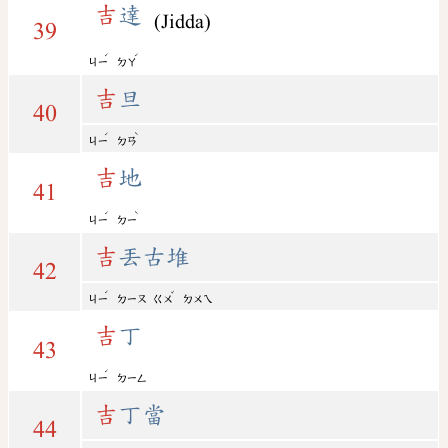
吉
達
(Jidda)
39
ˊ
ˊ
ㄐㄧ
ㄉㄚ
吉
旦
40
ˊ
ˋ
ㄐㄧ
ㄉㄢ
吉
地
41
ˊ
ˋ
ㄐㄧ
ㄉㄧ
吉
丟古堆
42
ˊ
ˇ
ㄐㄧ
ㄉㄧㄡ
ㄍㄨ
ㄉㄨㄟ
吉
丁
43
ˊ
ㄐㄧ
ㄉㄧㄥ
吉
丁當
44