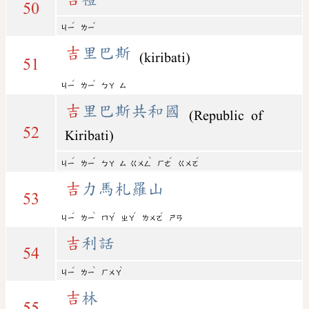
50
ˊ
ˇ
ㄐㄧ
ㄌㄧ
吉
里巴斯
(kiribati)
51
ˊ
ˇ
ㄐㄧ
ㄌㄧ
ㄅㄚ
ㄙ
吉
里巴斯共和國
(Republic of
52
Kiribati)
ˊ
ˇ
ˋ
ˊ
ˊ
ㄐㄧ
ㄌㄧ
ㄅㄚ
ㄙ
ㄍㄨㄥ
ㄏㄜ
ㄍㄨㄛ
吉
力馬札羅山
53
ˊ
ˋ
ˇ
ˊ
ˊ
ㄐㄧ
ㄌㄧ
ㄇㄚ
ㄓㄚ
ㄌㄨㄛ
ㄕㄢ
吉
利話
54
ˊ
ˋ
ˋ
ㄐㄧ
ㄌㄧ
ㄏㄨㄚ
吉
林
55