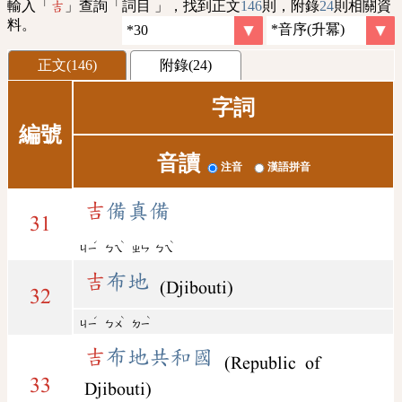
輸入「
」查詢「詞目 」，找到正文
146
則，附錄
24
則相關資
吉
料。
正文(146)
附錄(24)
字詞
編號
音讀
注音
漢語拼音
吉
備真備
31
ˊ
ˋ
ˋ
ㄐㄧ
ㄅㄟ
ㄓㄣ
ㄅㄟ
吉
布地
(Djibouti)
32
ˊ
ˋ
ˋ
ㄐㄧ
ㄅㄨ
ㄉㄧ
吉
布地共和國
(Republic of
33
Djibouti)