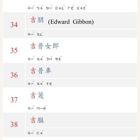
ˊ
ˋ
ˋ
ˋ
ˊ
ˊ
ㄐㄧ
ㄅㄨ
ㄉㄧ
ㄍㄨㄥ
ㄏㄜ
ㄍㄨㄛ
吉
朋
(Edward Gibbon)
34
ˊ
ˊ
ㄐㄧ
ㄆㄥ
吉
普女郎
35
ˊ
ˇ
ˇ
ˊ
ㄐㄧ
ㄆㄨ
ㄋㄩ
ㄌㄤ
吉
普車
36
ˊ
ˇ
ㄐㄧ
ㄆㄨ
ㄔㄜ
吉
蔑
37
ˊ
ˋ
ㄐㄧ
ㄇㄧㄝ
吉
服
38
ˊ
ˊ
ㄐㄧ
ㄈㄨ