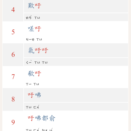
歎
吁
4
ˋ
ㄊㄢ
ㄒㄩ
嗟
吁
5
ㄐㄧㄝ
ㄒㄩ
氣
吁
吁
6
ˋ
ㄑㄧ
ㄒㄩ
ㄒㄩ
欷
吁
7
ㄒㄧ
ㄒㄩ
吁
咈
8
ˊ
ㄒㄩ
ㄈㄨ
吁
咈都俞
9
ˊ
ˊ
ㄒㄩ
ㄈㄨ
ㄉㄨ
ㄩ