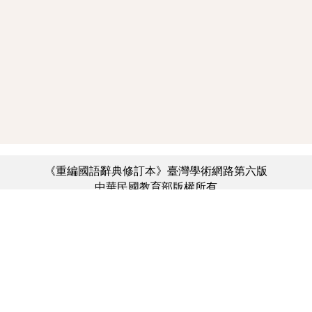
《重編國語辭典修訂本》臺灣學術網路第六版
中華民國教育部版權所有
:::
個資法及隱私聲明
|
辭典公眾授權網
|
意見交流
|
網網相連
三峽總院區地址：新北市三峽區三樹路2號、
︿
臺北院區地址：臺北市大安區和平東路一段179號、