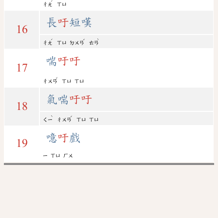
ˊ
ㄔㄤ
ㄒㄩ
長
吁
短嘆
16
ˊ
ˇ
ˋ
ㄔㄤ
ㄒㄩ
ㄉㄨㄢ
ㄊㄢ
喘
吁
吁
17
ˇ
ㄔㄨㄢ
ㄒㄩ
ㄒㄩ
氣喘
吁
吁
18
ˋ
ˇ
ㄑㄧ
ㄔㄨㄢ
ㄒㄩ
ㄒㄩ
噫
吁
戲
19
ㄧ
ㄒㄩ
ㄏㄨ