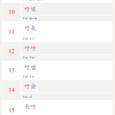
吁
嗟
10
ㄒㄩ
ㄐㄧㄝ
吁
氣
11
ˋ
ㄒㄩ
ㄑㄧ
吁
吁
12
ㄒㄩ
ㄒㄩ
吁
噓
13
ㄒㄩ
ㄒㄩ
吁
俞
14
ˊ
ㄒㄩ
ㄩ
長
吁
15