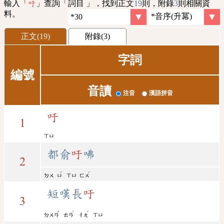
輸入「
」查詢「詞目 」，找到正文
19
則，附錄
3
則相關資
吁
料。
正文(19)
附錄(3)
字詞
編號
音讀
注音
漢語拼音
吁
1
ㄒㄩ
都俞
吁
咈
2
ˊ
ˊ
ㄉㄨ
ㄩ
ㄒㄩ
ㄈㄨ
短嘆長
吁
3
ˇ
ˋ
ˊ
ㄉㄨㄢ
ㄊㄢ
ㄔㄤ
ㄒㄩ