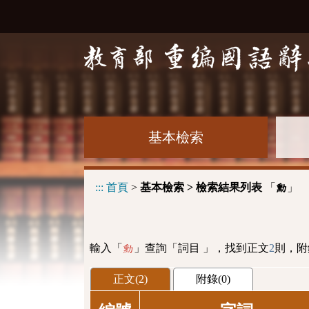
基本檢索
:::
首頁
>
基本檢索 > 檢索結果列表
「
」
勳
輸入「
」查詢「詞目 」，找到正文
2
則，附
勳
正文(2)
附錄(0)