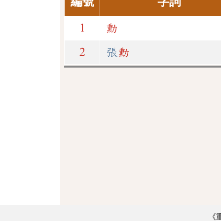
編號
字詞
1
勳
2
張
勳
《