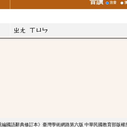
音讀
注音
ㄓㄤ
ㄒㄩㄣ
重編國語辭典修訂本》臺灣學術網路第六版
中華民國教育部版權