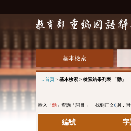
基本檢索
:::
首頁
>
基本檢索 > 檢索結果列表
「
」
勡
輸入「
」查詢「詞目 」，找到正文
0
則，附
勡
編號
字