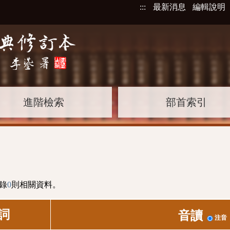
:::
最新消息
編輯說明
進階檢索
部首索引
錄
0
則相關資料。
詞
音讀
注音