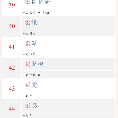
割
肉醫瘡
39
ˋ
ㄍㄜ
ㄖㄡ
ㄧ
ㄔㄨㄤ
割
讓
40
ˋ
ㄍㄜ
ㄖㄤ
割
草
41
ˇ
ㄍㄜ
ㄘㄠ
割
草機
42
ˇ
ㄍㄜ
ㄘㄠ
ㄐㄧ
割
愛
43
ˋ
ㄍㄜ
ㄞ
割
恩
44
ㄍㄜ
ㄣ