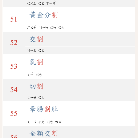
ˋ
ㄍㄨㄥ
ㄍㄜ
ㄒㄧㄢ
黃金分
割
51
ˊ
ㄏㄨㄤ
ㄐㄧㄣ
ㄈㄣ
ㄍㄜ
交
割
52
ㄐㄧㄠ
ㄍㄜ
氣
割
53
ˋ
ㄑㄧ
ㄍㄜ
切
割
54
ㄑㄧㄝ
ㄍㄜ
牽腸
割
肚
55
ˊ
ˋ
ㄑㄧㄢ
ㄔㄤ
ㄍㄜ
ㄉㄨ
全額交
割
56