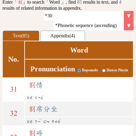
Enter「
」to search「Word 」, find
85
results in text, and
4
割
results of related information in appendix.
Text(85)
Appendix(4)
Word
No.
Pronunciation
Bopomofo
Hanyu Pinyin
割
情
31
ˊ
ㄍㄜ
ㄑㄧㄥ
割
席分坐
32
ˊ
ˋ
ㄍㄜ
ㄒㄧ
ㄈㄣ
ㄗㄨㄛ
割
磣