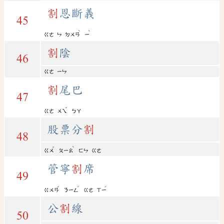
割
恩斷義
45
ˋ
ˋ
ㄍㄜ
ㄣ
ㄉㄨㄢ
ㄧ
割
陰
46
ㄍㄜ
ㄧㄣ
割
尾巴
47
ˇ
ㄍㄜ
ㄨㄟ
ㄅㄚ
股票分
割
48
ˇ
ˋ
ㄍㄨ
ㄆㄧㄠ
ㄈㄣ
ㄍㄜ
管寧
割
席
49
ˇ
ˊ
ˊ
ㄍㄨㄢ
ㄋㄧㄥ
ㄍㄜ
ㄒㄧ
公
割
線
50