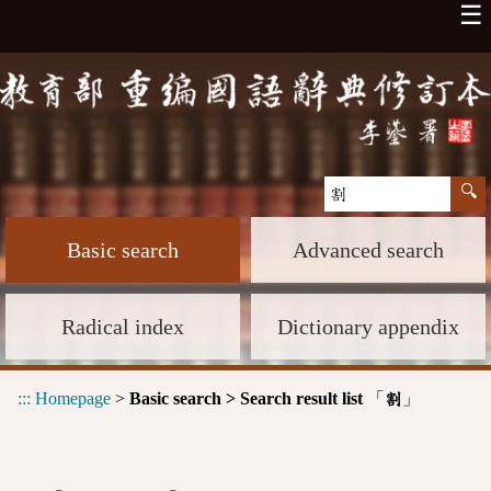
☰
Basic search
Advanced search
Radical index
Dictionary appendix
:::
Homepage
>
Basic search > Search result list
「
」
割