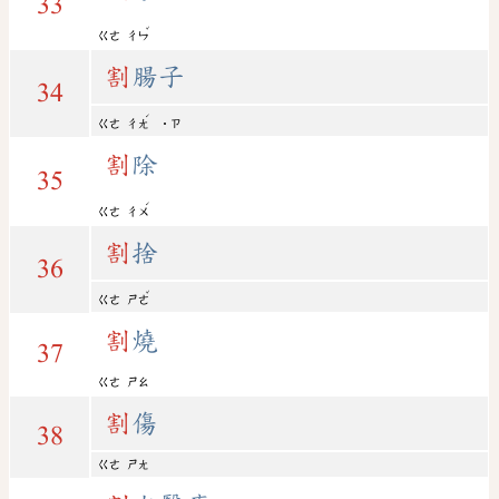
33
ˇ
ㄍㄜ
ㄔㄣ
割
腸子
34
ˊ
ㄍㄜ
ㄔㄤ
˙ㄗ
割
除
35
ˊ
ㄍㄜ
ㄔㄨ
割
捨
36
ˇ
ㄍㄜ
ㄕㄜ
割
燒
37
ㄍㄜ
ㄕㄠ
割
傷
38
ㄍㄜ
ㄕㄤ