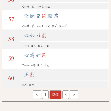
ˊ
ˊ
ㄑㄩㄢ
ㄜ
ㄐㄧㄠ
ㄍㄜ
全額交
割
股票
57
ˊ
ˊ
ˇ
ˋ
ㄑㄩㄢ
ㄜ
ㄐㄧㄠ
ㄍㄜ
ㄍㄨ
ㄆㄧㄠ
心如刀
割
58
ˊ
ㄒㄧㄣ
ㄖㄨ
ㄉㄠ
ㄍㄜ
心焉如
割
59
ˊ
ㄒㄧㄣ
ㄧㄢ
ㄖㄨ
ㄍㄜ
正
割
60
ˋ
ㄓㄥ
ㄍㄜ
＜
1
[2/3]
3
＞