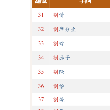
編號
字詞
31
割
情
32
割
席分坐
33
割
磣
34
割
腸子
35
割
除
36
割
捨
37
割
燒