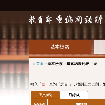
基本檢索
:::
首頁
>
基本檢索 > 檢索結果列表
「
」
割
輸入「
」查詢「詞目 」，找到正文
85
則，
割
正文(85)
附錄(4)