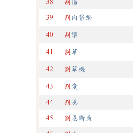
38
割
傷
39
割
肉醫瘡
40
割
讓
41
割
草
42
割
草機
43
割
愛
44
割
恩
45
割
恩斷義