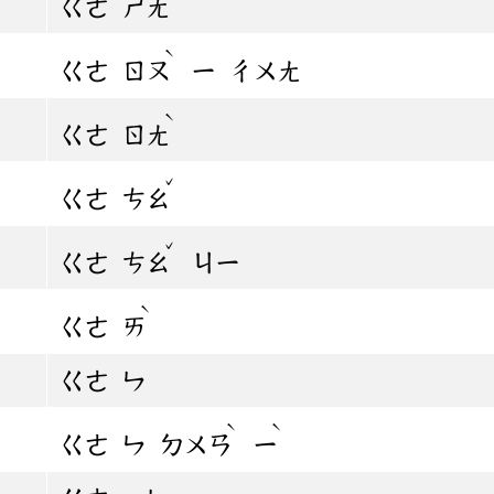
ㄍㄜ
ㄕㄤ
ˋ
ㄍㄜ
ㄖㄡ
ㄧ
ㄔㄨㄤ
ˋ
ㄍㄜ
ㄖㄤ
ˇ
ㄍㄜ
ㄘㄠ
ˇ
ㄍㄜ
ㄘㄠ
ㄐㄧ
ˋ
ㄍㄜ
ㄞ
ㄍㄜ
ㄣ
ˋ
ˋ
ㄍㄜ
ㄣ
ㄉㄨㄢ
ㄧ