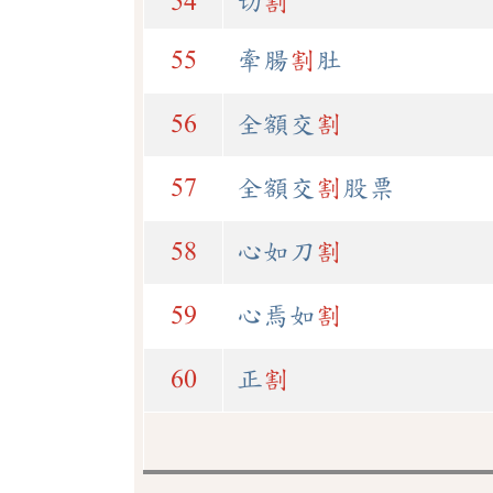
54
切
割
55
牽腸
割
肚
56
全額交
割
57
全額交
割
股票
58
心如刀
割
59
心焉如
割
60
正
割