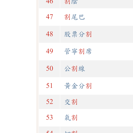
46
割
陰
47
割
尾巴
48
股票分
割
49
管寧
割
席
50
公
割
線
51
黃金分
割
52
交
割
53
氣
割