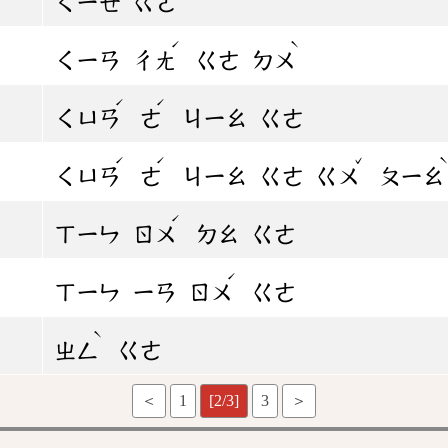
ㄑㄧㄝ
ㄍㄜ
ˊ
ˋ
ㄑㄧㄢ
ㄔㄤ
ㄍㄜ
ㄉㄨ
ˊ
ˊ
ㄑㄩㄢ
ㄜ
ㄐㄧㄠ
ㄍㄜ
ˊ
ˊ
ˇ
ㄑㄩㄢ
ㄜ
ㄐㄧㄠ
ㄍㄜ
ㄍㄨ
ㄆㄧㄠ
ˊ
ㄒㄧㄣ
ㄖㄨ
ㄉㄠ
ㄍㄜ
ˊ
ㄒㄧㄣ
ㄧㄢ
ㄖㄨ
ㄍㄜ
ˋ
ㄓㄥ
ㄍㄜ
＜
1
[2/3]
3
＞