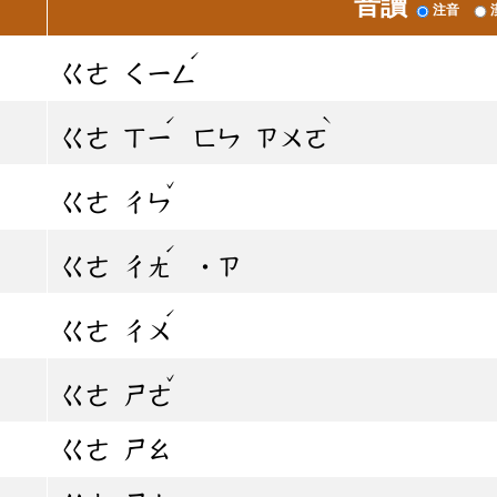
音讀
注音
ˊ
ㄍㄜ
ㄑㄧㄥ
ˊ
ˋ
ㄍㄜ
ㄒㄧ
ㄈㄣ
ㄗㄨㄛ
ˇ
ㄍㄜ
ㄔㄣ
ˊ
ㄍㄜ
ㄔㄤ
˙ㄗ
ˊ
ㄍㄜ
ㄔㄨ
ˇ
ㄍㄜ
ㄕㄜ
ㄍㄜ
ㄕㄠ