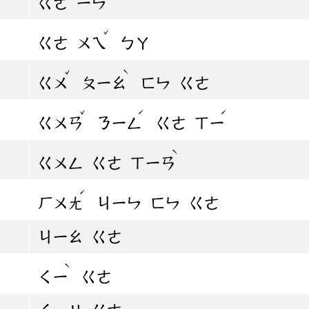
ㄍㄜ
ㄧㄣ
ˇ
ㄍㄜ
ㄨㄟ
ㄅㄚ
ˇ
ˋ
ㄍㄨ
ㄆㄧㄠ
ㄈㄣ
ㄍㄜ
ˇ
ˊ
ˊ
ㄍㄨㄢ
ㄋㄧㄥ
ㄍㄜ
ㄒㄧ
ˋ
ㄍㄨㄥ
ㄍㄜ
ㄒㄧㄢ
ˊ
ㄏㄨㄤ
ㄐㄧㄣ
ㄈㄣ
ㄍㄜ
ㄐㄧㄠ
ㄍㄜ
ˋ
ㄑㄧ
ㄍㄜ