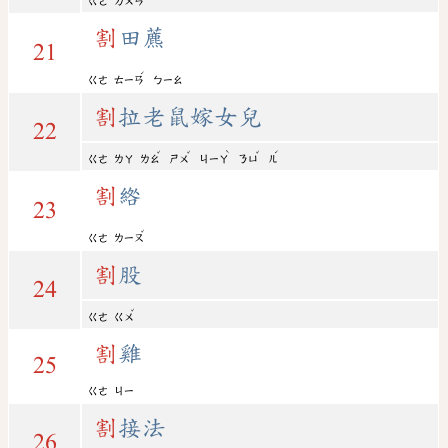
ㄍㄜ
ㄉㄨㄢ
割
田藨
21
ˊ
ㄍㄜ
ㄊㄧㄢ
ㄅㄧㄠ
割
拉老鼠嫁女兒
22
ˇ
ˇ
ˋ
ˇ
ˊ
ㄍㄜ
ㄌㄚ
ㄌㄠ
ㄕㄨ
ㄐㄧㄚ
ㄋㄩ
ㄦ
割
綹
23
ˇ
ㄍㄜ
ㄌㄧㄡ
割
股
24
ˇ
ㄍㄜ
ㄍㄨ
割
雞
25
ㄍㄜ
ㄐㄧ
割
接法
26