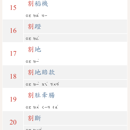
割
稻機
15
ˋ
ㄍㄜ
ㄉㄠ
ㄐㄧ
割
蹬
16
ˋ
ㄍㄜ
ㄉㄥ
割
地
17
ˋ
ㄍㄜ
ㄉㄧ
割
地賠款
18
ˋ
ˊ
ˇ
ㄍㄜ
ㄉㄧ
ㄆㄟ
ㄎㄨㄢ
割
肚牽腸
19
ˋ
ˊ
ㄍㄜ
ㄉㄨ
ㄑㄧㄢ
ㄔㄤ
割
斷
20
ˋ