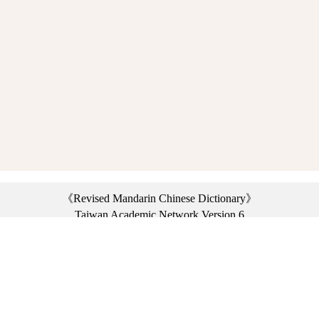
《Revised Mandarin Chinese Dictionary》
Taiwan Academic Network Version 6
©2021 Ministry of Education, R.O.C. All rights reserved.