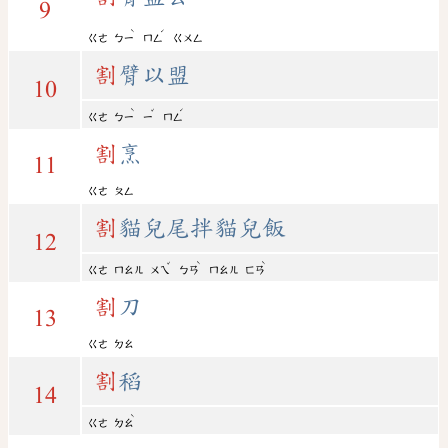
9
ˋ
ˊ
ㄍㄜ
ㄅㄧ
ㄇㄥ
ㄍㄨㄥ
割
臂以盟
10
ˋ
ˇ
ˊ
ㄍㄜ
ㄅㄧ
ㄧ
ㄇㄥ
割
烹
11
ㄍㄜ
ㄆㄥ
割
貓兒尾拌貓兒飯
12
ˇ
ˋ
ˋ
ㄍㄜ
ㄇㄠㄦ
ㄨㄟ
ㄅㄢ
ㄇㄠㄦ
ㄈㄢ
割
刀
13
ㄍㄜ
ㄉㄠ
割
稻
14
ˋ
ㄍㄜ
ㄉㄠ