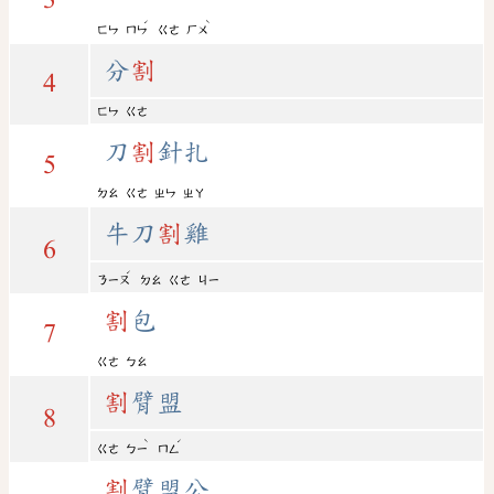
ˊ
ˋ
ㄈㄣ
ㄇㄣ
ㄍㄜ
ㄏㄨ
分
割
4
ㄈㄣ
ㄍㄜ
刀
割
針扎
5
ㄉㄠ
ㄍㄜ
ㄓㄣ
ㄓㄚ
牛刀
割
雞
6
ˊ
ㄋㄧㄡ
ㄉㄠ
ㄍㄜ
ㄐㄧ
割
包
7
ㄍㄜ
ㄅㄠ
割
臂盟
8
ˋ
ˊ
ㄍㄜ
ㄅㄧ
ㄇㄥ
割
臂盟公