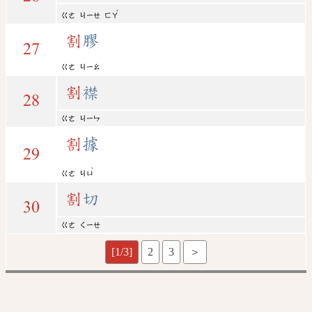
ˇ
ㄍㄜ
ㄐㄧㄝ
ㄈㄚ
割
膠
27
ㄍㄜ
ㄐㄧㄠ
割
襟
28
ㄍㄜ
ㄐㄧㄣ
割
據
29
ˋ
ㄍㄜ
ㄐㄩ
割
切
30
ㄍㄜ
ㄑㄧㄝ
[1/3]
2
3
＞