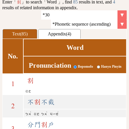
Enter「
」to search「Word 」, find
85
results in text, and
4
割
results of related information in appendix.
Text(85)
Appendix(4)
Word
No.
Pronunciation
Bopomofo
Hanyu Pinyin
割
1
ㄍㄜ
不
割
不截
2
ˋ
ˋ
ˊ
ㄅㄨ
ㄍㄜ
ㄅㄨ
ㄐㄧㄝ
分門
割
戶
3