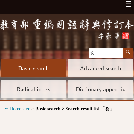
☰
Basic search
Advanced search
Radical index
Dictionary appendix
:::
Homepage
>
Basic search > Search result list
「
」
割