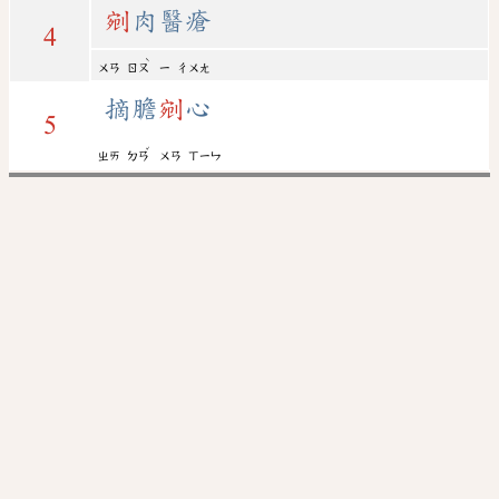
剜
肉醫瘡
4
ˋ
ㄨㄢ
ㄖㄡ
ㄧ
ㄔㄨㄤ
摘膽
剜
心
5
ˇ
ㄓㄞ
ㄉㄢ
ㄨㄢ
ㄒㄧㄣ