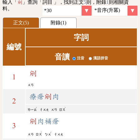
輸入「
」查詢「詞目 」，找到正文
5
則，附錄
1
則相關資
剜
料。
正文(5)
附錄(1)
字詞
編號
音讀
注音
漢語拼音
剜
1
ㄨㄢ
療瘡
剜
肉
2
ˊ
ˋ
ㄌㄧㄠ
ㄔㄨㄤ
ㄨㄢ
ㄖㄡ
剜
肉補瘡
3
ˋ
ˇ
ㄨㄢ
ㄖㄡ
ㄅㄨ
ㄔㄨㄤ