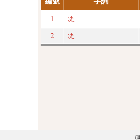
編號
字詞
1
冼
2
冼
《