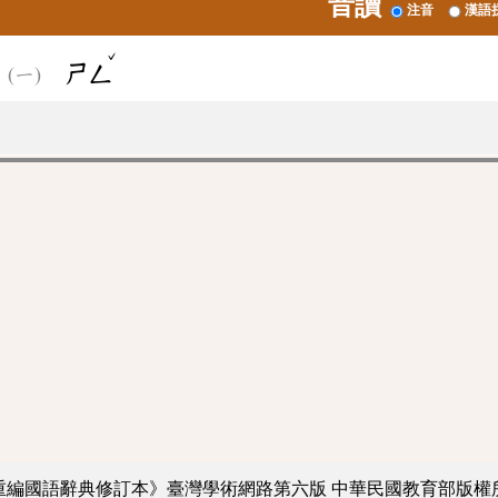
音讀
注音
漢語
ˇ
ㄕㄥ
重編國語辭典修訂本》臺灣學術網路第六版
中華民國教育部版權