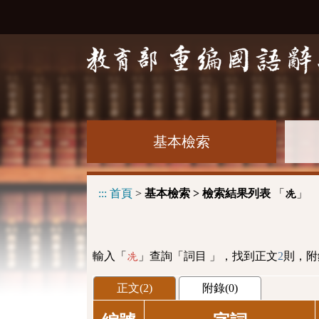
基本檢索
:::
首頁
>
基本檢索 > 檢索結果列表
「
」
冼
輸入「
」查詢「詞目 」，找到正文
2
則，附
冼
正文(2)
附錄(0)