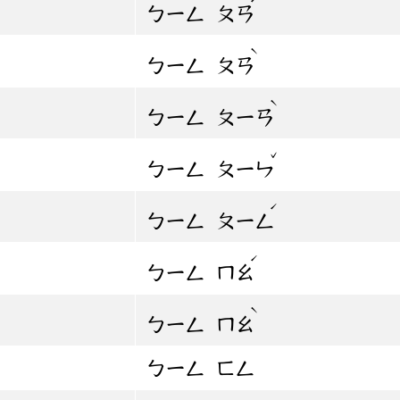
ㄅㄧㄥ
ㄆㄢ
ˋ
ㄅㄧㄥ
ㄆㄢ
ˋ
ㄅㄧㄥ
ㄆㄧㄢ
ˇ
ㄅㄧㄥ
ㄆㄧㄣ
ˊ
ㄅㄧㄥ
ㄆㄧㄥ
ˊ
ㄅㄧㄥ
ㄇㄠ
ˋ
ㄅㄧㄥ
ㄇㄠ
ㄅㄧㄥ
ㄈㄥ