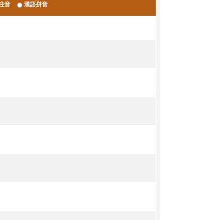
注音
漢語拼音