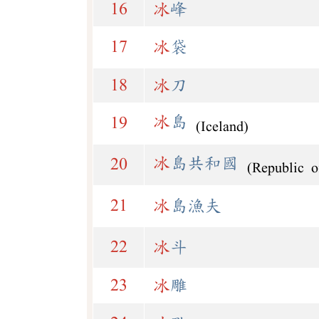
16
冰
峰
17
冰
袋
18
冰
刀
冰
島
19
(Iceland)
冰
島共和國
20
(Republic o
21
冰
島漁夫
22
冰
斗
23
冰
雕