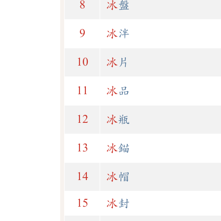
8
冰
盤
9
冰
泮
10
冰
片
11
冰
品
12
冰
瓶
13
冰
錨
14
冰
帽
15
冰
封