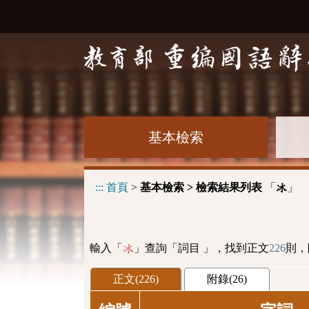
基本檢索
:::
首頁
>
基本檢索 > 檢索結果列表
「
」
冰
輸入「
」查詢「詞目 」，找到正文
226
則，
冰
正文(226)
附錄(26)