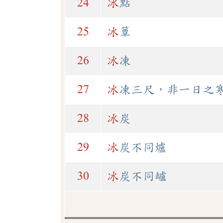
24
冰
點
25
冰
簟
26
冰
凍
27
冰
凍三尺，非一日之
28
冰
炭
29
冰
炭不同爐
30
冰
炭不同罏