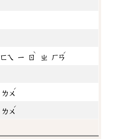
ˋ
ˊ
，
ㄈㄟ
ㄧ
ㄖ
ㄓ
ㄏㄢ
ˊ
ㄌㄨ
ˊ
ㄌㄨ