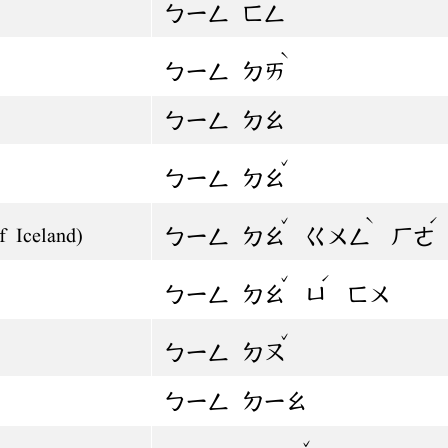
ㄅㄧㄥ
ㄈㄥ
ˋ
ㄅㄧㄥ
ㄉㄞ
ㄅㄧㄥ
ㄉㄠ
ˇ
ㄅㄧㄥ
ㄉㄠ
ˇ
ˋ
ˊ
ㄅㄧㄥ
ㄉㄠ
ㄍㄨㄥ
ㄏㄜ
f Iceland)
ˇ
ˊ
ㄅㄧㄥ
ㄉㄠ
ㄩ
ㄈㄨ
ˇ
ㄅㄧㄥ
ㄉㄡ
ㄅㄧㄥ
ㄉㄧㄠ
ˇ