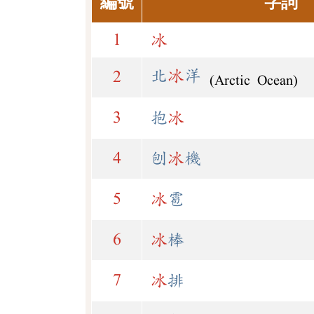
編號
字詞
1
冰
北
冰
洋
2
(Arctic Ocean)
3
抱
冰
4
刨
冰
機
5
冰
雹
6
冰
棒
7
冰
排