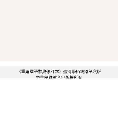
《重編國語辭典修訂本》臺灣學術網路第六版
中華民國教育部版權所有
:::
個資法及隱私聲明
|
辭典公眾授權網
|
意見交流
|
網網相連
三峽總院區地址：新北市三峽區三樹路2號、