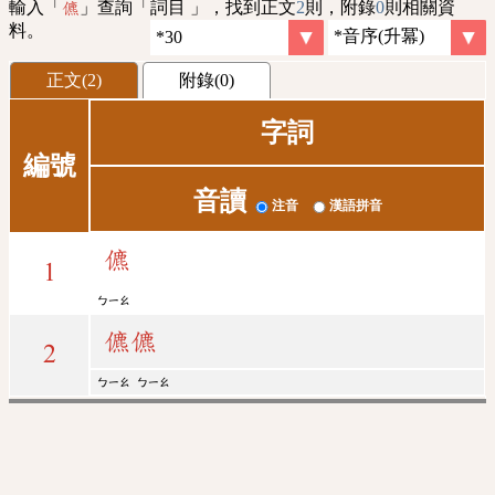
輸入「
」查詢「詞目 」，找到正文
2
則，附錄
0
則相關資
儦
料。
正文(2)
附錄(0)
字詞
編號
音讀
注音
漢語拼音
儦
1
ㄅㄧㄠ
儦
儦
2
ㄅㄧㄠ
ㄅㄧㄠ