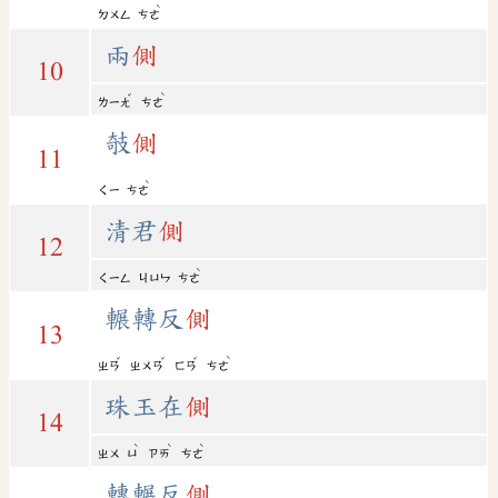
ˋ
ㄉㄨㄥ
ㄘㄜ
兩
側
10
ˇ
ˋ
ㄌㄧㄤ
ㄘㄜ
攲
側
11
ˋ
ㄑㄧ
ㄘㄜ
清君
側
12
ˋ
ㄑㄧㄥ
ㄐㄩㄣ
ㄘㄜ
輾轉反
側
13
ˇ
ˇ
ˇ
ˋ
ㄓㄢ
ㄓㄨㄢ
ㄈㄢ
ㄘㄜ
珠玉在
側
14
ˋ
ˋ
ˋ
ㄓㄨ
ㄩ
ㄗㄞ
ㄘㄜ
轉輾反
側