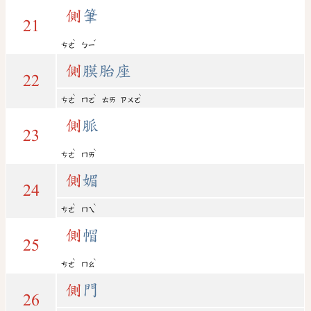
側
筆
21
ˋ
ˇ
ㄘㄜ
ㄅㄧ
側
膜胎座
22
ˋ
ˋ
ˋ
ㄘㄜ
ㄇㄛ
ㄊㄞ
ㄗㄨㄛ
側
脈
23
ˋ
ˋ
ㄘㄜ
ㄇㄞ
側
媚
24
ˋ
ˋ
ㄘㄜ
ㄇㄟ
側
帽
25
ˋ
ˋ
ㄘㄜ
ㄇㄠ
側
門
26