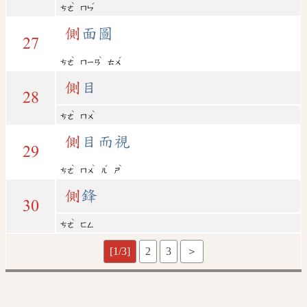
ˋ
ˊ
ㄘㄜ
ㄇㄣ
側
面圖
27
ˋ
ˋ
ˊ
ㄘㄜ
ㄇㄧㄢ
ㄊㄨ
側
目
28
ˋ
ˋ
ㄘㄜ
ㄇㄨ
側
目而視
29
ˋ
ˋ
ˊ
ˋ
ㄘㄜ
ㄇㄨ
ㄦ
ㄕ
側
鋒
30
ˋ
ㄘㄜ
ㄈㄥ
[1/3]
2
3
＞