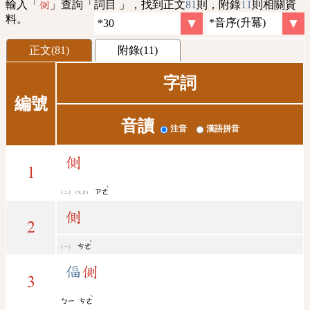
輸入「
」查詢「詞目 」，找到正文
81
則，附錄
11
則相關資
側
料。
正文(81)
附錄(11)
字詞
編號
音讀
注音
漢語拼音
側
1
ˋ
ㄗㄜ
(又音)
側
2
ˋ
ㄘㄜ
偪
側
3
ˋ
ㄅㄧ
ㄘㄜ