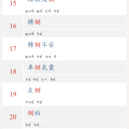
15
ˇ
ˇ
ˇ
ˋ
ㄓㄨㄢ
ㄓㄢ
ㄈㄢ
ㄘㄜ
轉
側
16
ˇ
ˋ
ㄓㄨㄢ
ㄘㄜ
轉
側
不安
17
ˇ
ˋ
ˋ
ㄓㄨㄢ
ㄘㄜ
ㄅㄨ
ㄢ
車
側
氣囊
18
ˋ
ˋ
ˊ
ㄔㄜ
ㄘㄜ
ㄑㄧ
ㄋㄤ
左
側
19
ˇ
ˋ
ㄗㄨㄛ
ㄘㄜ
側
柏
20
ˋ
ˊ
ㄘㄜ
ㄅㄛ