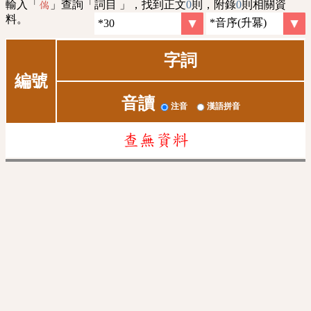
輸入「
」查詢「詞目 」，找到正文
0
則，附錄
0
則相關資
偳
料。
字詞
編號
音讀
注音
漢語拼音
查無資料