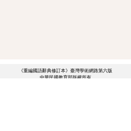
《重編國語辭典修訂本》臺灣學術網路第六版
中華民國教育部版權所有
:::
個資法及隱私聲明
|
辭典公眾授權網
|
意見交流
|
網網相連
三峽總院區地址：新北市三峽區三樹路2號、
︿
臺北院區地址：臺北市大安區和平東路一段179號、