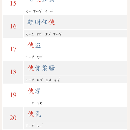
15
ˊ
ˇ
ˋ
ㄑㄧ
ㄒㄧㄚ
ㄨ
ㄧ
輕財任
俠
16
ˊ
ˋ
ˊ
ㄑㄧㄥ
ㄘㄞ
ㄖㄣ
ㄒㄧㄚ
俠
盜
17
ˊ
ˋ
ㄒㄧㄚ
ㄉㄠ
俠
骨柔腸
18
ˊ
ˇ
ˊ
ˊ
ㄒㄧㄚ
ㄍㄨ
ㄖㄡ
ㄔㄤ
俠
客
19
ˊ
ˋ
ㄒㄧㄚ
ㄎㄜ
俠
氣
20
ˊ
ˋ
ㄒㄧㄚ
ㄑㄧ