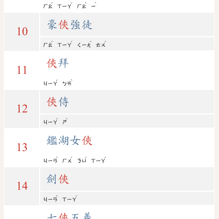
ˊ
ˊ
ˋ
ˋ
ㄏㄠ
ㄒㄧㄚ
ㄏㄠ
ㄧ
豪
俠
強徒
10
ˊ
ˊ
ˊ
ˊ
ㄏㄠ
ㄒㄧㄚ
ㄑㄧㄤ
ㄊㄨ
俠
拜
11
ˊ
ˋ
ㄐㄧㄚ
ㄅㄞ
俠
侍
12
ˊ
ˋ
ㄐㄧㄚ
ㄕ
鑑湖女
俠
13
ˋ
ˊ
ˇ
ˊ
ㄐㄧㄢ
ㄏㄨ
ㄋㄩ
ㄒㄧㄚ
劍
俠
14
ˋ
ˊ
ㄐㄧㄢ
ㄒㄧㄚ
七
俠
五義