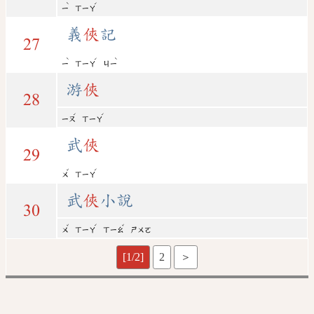
ˋ
ˊ
ㄧ
ㄒㄧㄚ
義
俠
記
27
ˋ
ˊ
ˋ
ㄧ
ㄒㄧㄚ
ㄐㄧ
游
俠
28
ˊ
ˊ
ㄧㄡ
ㄒㄧㄚ
武
俠
29
ˇ
ˊ
ㄨ
ㄒㄧㄚ
武
俠
小說
30
ˇ
ˊ
ˇ
ㄨ
ㄒㄧㄚ
ㄒㄧㄠ
ㄕㄨㄛ
[1/2]
2
＞