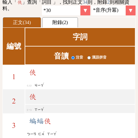
輸入「
」查詢「詞目 」，找到正文
34
則，附錄
2
則相關資
俠
料。
正文(34)
附錄(2)
字詞
編號
音讀
注音
漢語拼音
俠
1
ˊ
ㄐㄧㄚ
俠
2
ˊ
ㄒㄧㄚ
蝙蝠
俠
3
ˊ
ˊ
ㄅㄧㄢ
ㄈㄨ
ㄒㄧㄚ