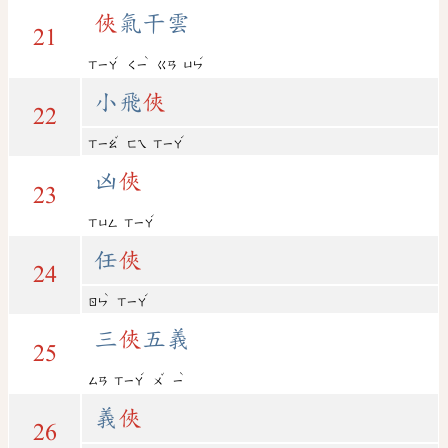
俠
氣干雲
21
ˊ
ˋ
ˊ
ㄒㄧㄚ
ㄑㄧ
ㄍㄢ
ㄩㄣ
小飛
俠
22
ˇ
ˊ
ㄒㄧㄠ
ㄈㄟ
ㄒㄧㄚ
凶
俠
23
ˊ
ㄒㄩㄥ
ㄒㄧㄚ
任
俠
24
ˋ
ˊ
ㄖㄣ
ㄒㄧㄚ
三
俠
五義
25
ˊ
ˇ
ˋ
ㄙㄢ
ㄒㄧㄚ
ㄨ
ㄧ
義
俠
26