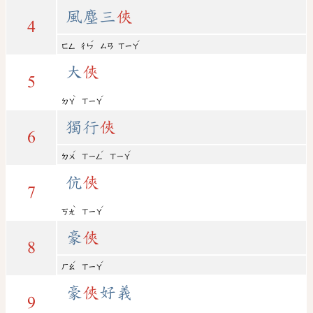
風塵三
俠
4
ˊ
ˊ
ㄈㄥ
ㄔㄣ
ㄙㄢ
ㄒㄧㄚ
大
俠
5
ˋ
ˊ
ㄉㄚ
ㄒㄧㄚ
獨行
俠
6
ˊ
ˊ
ˊ
ㄉㄨ
ㄒㄧㄥ
ㄒㄧㄚ
伉
俠
7
ˋ
ˊ
ㄎㄤ
ㄒㄧㄚ
豪
俠
8
ˊ
ˊ
ㄏㄠ
ㄒㄧㄚ
豪
俠
好義
9