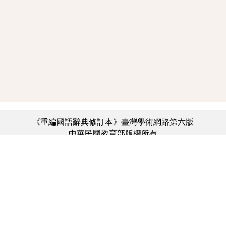
《重編國語辭典修訂本》臺灣學術網路第六版
中華民國教育部版權所有
:::
個資法及隱私聲明
|
辭典公眾授權網
|
意見交流
|
網網相連
三峽總院區地址：新北市三峽區三樹路2號、
︿
臺北院區地址：臺北市大安區和平東路一段179號、