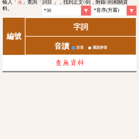
輸入「
」查詢「詞目 」，找到正文
0
則，附錄
0
則相關資
侅
料。
字詞
編號
音讀
注音
漢語拼音
查無資料