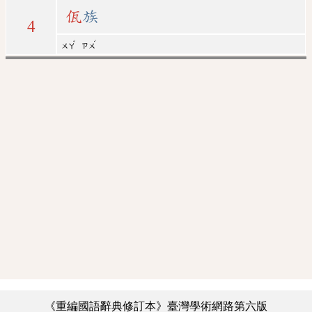
佤
族
4
ˇ
ˊ
ㄨㄚ
ㄗㄨ
《重編國語辭典修訂本》臺灣學術網路第六版