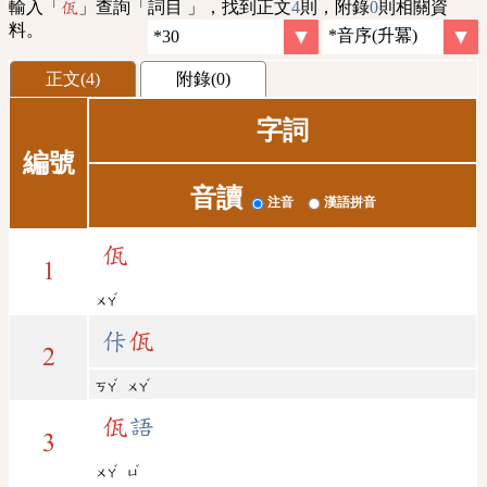
輸入「
」查詢「詞目 」，找到正文
4
則，附錄
0
則相關資
佤
料。
正文(4)
附錄(0)
字詞
編號
音讀
注音
漢語拼音
佤
1
ˇ
ㄨㄚ
佧
佤
2
ˇ
ˇ
ㄎㄚ
ㄨㄚ
佤
語
3
ˇ
ˇ
ㄨㄚ
ㄩ