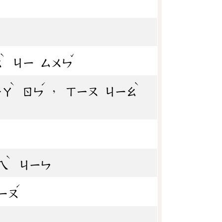
ˋ
ˇ
ㄠ
ㄐㄧ
ㄙㄨㄣ
ˋ
ˊ
ˋ
，
ㄧㄚ
ㄖㄣ
ㄒㄧㄡ
ㄐㄧㄠ
ˋ
ㄟ
ㄐㄧㄣ
ˊ
ㄧㄡ