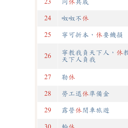
23
同
休
共戚
24
呶呶不
休
25
寧可折本，
休
要饑損
寧教我負天下人，
休
26
天下人負我
27
勒
休
28
勞工退
休
準備金
29
露營
休
閒車旅遊
30
輪
休