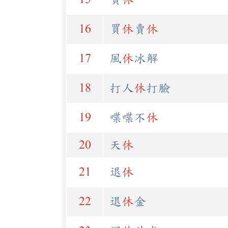
16
買
休
賣
休
17
風
休
冰解
18
打人
休
打臉
19
喋喋不
休
20
天
休
21
退
休
22
退
休
金