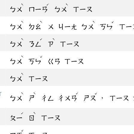
ˋ
ˊ
ˋ
ㄅㄨ
ㄇㄧㄢ
ㄅㄨ
ㄒㄧㄡ
ˋ
ˋ
ˋ
ˇ
ㄅㄨ
ㄉㄠ
ㄨ
ㄐㄧㄤ
ㄅㄨ
ㄎㄣ
ㄒㄧ
ˋ
ˊ
ˋ
ㄅㄨ
ㄋㄥ
ㄗ
ㄒㄧㄡ
ˋ
ˇ
ㄅㄨ
ㄎㄣ
ㄍㄢ
ㄒㄧㄡ
ˋ
ㄅㄨ
ㄒㄧㄡ
竹
ˋ
ˋ
ˊ
ˇ
，
ㄅㄨ
ㄕ
ㄔㄥ
ㄔㄨㄢ
ㄕㄡ
ㄒㄧㄡ
ˊ
ˋ
ㄆㄧ
ㄖ
ㄒㄧㄡ
ˇ