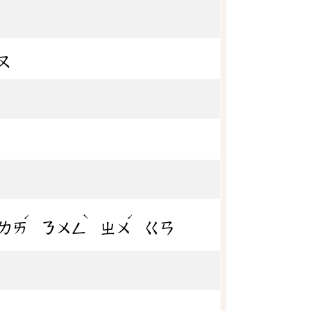
ㄡ
ˊ
ˋ
ˊ
ㄌㄞ
ㄋㄨㄥ
ㄓㄨ
ㄍㄢ