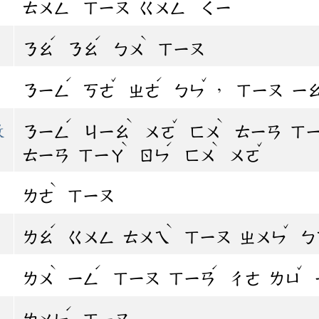
ㄊㄨㄥ
ㄒㄧㄡ
ㄍㄨㄥ
ㄑㄧ
ˊ
ˊ
ˋ
ㄋㄠ
ㄋㄠ
ㄅㄨ
ㄒㄧㄡ
ˊ
ˇ
ˊ
ˇ
，
ㄋㄧㄥ
ㄎㄜ
ㄓㄜ
ㄅㄣ
ㄒㄧㄡ
ㄧ
ˊ
ˋ
ˇ
ˋ
教
ㄋㄧㄥ
ㄐㄧㄠ
ㄨㄛ
ㄈㄨ
ㄊㄧㄢ
ㄒ
ˋ
ˊ
ˋ
ˇ
ㄊㄧㄢ
ㄒㄧㄚ
ㄖㄣ
ㄈㄨ
ㄨㄛ
ˋ
ㄌㄜ
ㄒㄧㄡ
ˊ
ˋ
ˇ
ㄌㄠ
ㄍㄨㄥ
ㄊㄨㄟ
ㄒㄧㄡ
ㄓㄨㄣ
ㄅ
ˋ
ˊ
ˊ
ˇ
ㄌㄨ
ㄧㄥ
ㄒㄧㄡ
ㄒㄧㄢ
ㄔㄜ
ㄌㄩ
ˊ