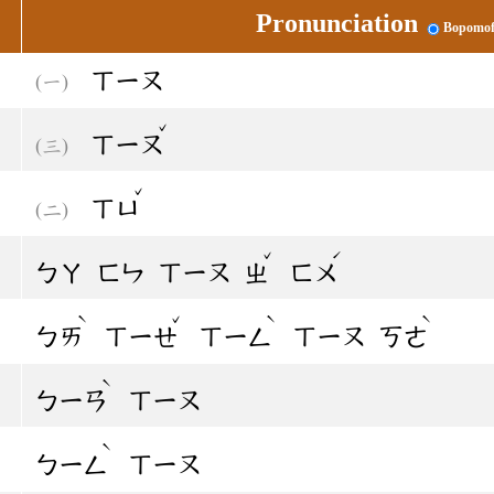
Pronunciation
Bopomo
ㄒㄧㄡ
ˇ
ㄒㄧㄡ
ˇ
ㄒㄩ
ˇ
ˊ
ㄅㄚ
ㄈㄣ
ㄒㄧㄡ
ㄓ
ㄈㄨ
ˋ
ˇ
ˋ
ˋ
ㄅㄞ
ㄒㄧㄝ
ㄒㄧㄥ
ㄒㄧㄡ
ㄎㄜ
ˋ
ㄅㄧㄢ
ㄒㄧㄡ
ˋ
ㄅㄧㄥ
ㄒㄧㄡ