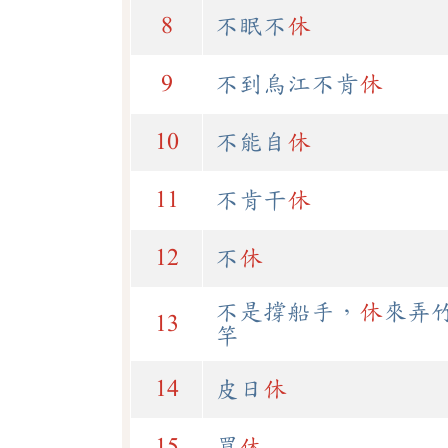
8
不眠不
休
9
不到烏江不肯
休
10
不能自
休
11
不肯干
休
12
不
休
不是撐船手，
休
來弄
13
竿
14
皮日
休
15
買
休