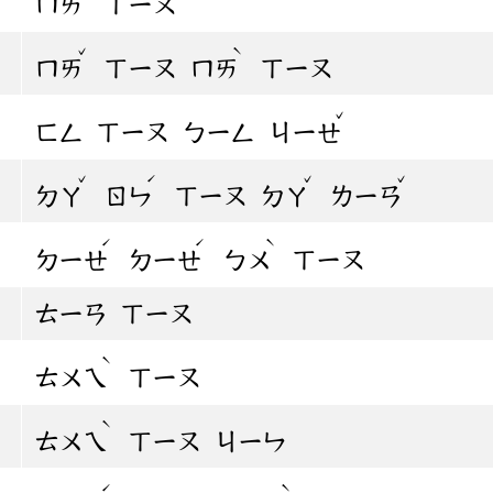
ㄇㄞ
ㄒㄧㄡ
ˇ
ˋ
ㄇㄞ
ㄒㄧㄡ
ㄇㄞ
ㄒㄧㄡ
ˇ
ㄈㄥ
ㄒㄧㄡ
ㄅㄧㄥ
ㄐㄧㄝ
ˇ
ˊ
ˇ
ˇ
ㄉㄚ
ㄖㄣ
ㄒㄧㄡ
ㄉㄚ
ㄌㄧㄢ
ˊ
ˊ
ˋ
ㄉㄧㄝ
ㄉㄧㄝ
ㄅㄨ
ㄒㄧㄡ
ㄊㄧㄢ
ㄒㄧㄡ
ˋ
ㄊㄨㄟ
ㄒㄧㄡ
ˋ
ㄊㄨㄟ
ㄒㄧㄡ
ㄐㄧㄣ
ˊ
ˋ