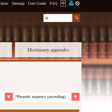
⚙️
ctions
Sitemap
User Guide
FAQ
中
Dictionary appendix