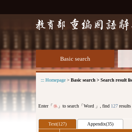
Basic search
:::
Homepage
>
Basic search > Search result lis
Enter「
」to search「Word 」, find
127
results
休
Text(127)
Appendix(35)