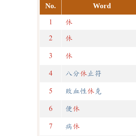
No.
Word
1
休
2
休
3
休
4
八分
休
止符
5
敗血性
休
克
6
便
休
7
病
休