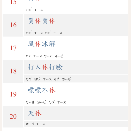
15
ˇ
ㄇㄞ
ㄒㄧㄡ
買
休
賣
休
16
ˇ
ˋ
ㄇㄞ
ㄒㄧㄡ
ㄇㄞ
ㄒㄧㄡ
風
休
冰解
17
ˇ
ㄈㄥ
ㄒㄧㄡ
ㄅㄧㄥ
ㄐㄧㄝ
打人
休
打臉
18
ˇ
ˊ
ˇ
ˇ
ㄉㄚ
ㄖㄣ
ㄒㄧㄡ
ㄉㄚ
ㄌㄧㄢ
喋喋不
休
19
ˊ
ˊ
ˋ
ㄉㄧㄝ
ㄉㄧㄝ
ㄅㄨ
ㄒㄧㄡ
天
休
20
ㄊㄧㄢ
ㄒㄧㄡ