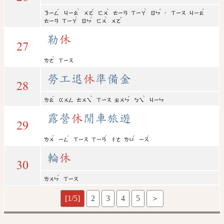
ˊ
ˋ
ˇ
ˋ
ˋ
ˊ
ˋ
，
ㄋㄧㄥ
ㄐㄧㄠ
ㄨㄛ
ㄈㄨ
ㄊㄧㄢ
ㄒㄧㄚ
ㄖㄣ
ㄒㄧㄡ
ㄐㄧㄠ
ˋ
ˊ
ˋ
ˇ
ㄊㄧㄢ
ㄒㄧㄚ
ㄖㄣ
ㄈㄨ
ㄨㄛ
勒
休
27
ˋ
ㄌㄜ
ㄒㄧㄡ
勞工退
休
準備金
28
ˊ
ˋ
ˇ
ˋ
ㄌㄠ
ㄍㄨㄥ
ㄊㄨㄟ
ㄒㄧㄡ
ㄓㄨㄣ
ㄅㄟ
ㄐㄧㄣ
露營
休
閒車旅遊
29
ˋ
ˊ
ˊ
ˇ
ˊ
ㄌㄨ
ㄧㄥ
ㄒㄧㄡ
ㄒㄧㄢ
ㄔㄜ
ㄌㄩ
ㄧㄡ
輪
休
30
ˊ
ㄌㄨㄣ
ㄒㄧㄡ
[1/5]
2
3
4
5
＞