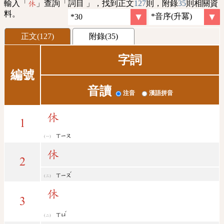
輸入「
」查詢「詞目 」，找到正文
127
則，附錄
35
則相關資
休
料。
正文(127)
附錄(35)
字詞
編號
音讀
注音
漢語拼音
休
1
ㄒㄧㄡ
休
2
ˇ
ㄒㄧㄡ
休
3
ˇ
ㄒㄩ