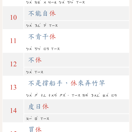
ˋ
ˋ
ˋ
ˇ
ㄅㄨ
ㄉㄠ
ㄨ
ㄐㄧㄤ
ㄅㄨ
ㄎㄣ
ㄒㄧㄡ
不能自
休
10
ˋ
ˊ
ˋ
ㄅㄨ
ㄋㄥ
ㄗ
ㄒㄧㄡ
不肯干
休
11
ˋ
ˇ
ㄅㄨ
ㄎㄣ
ㄍㄢ
ㄒㄧㄡ
不
休
12
ˋ
ㄅㄨ
ㄒㄧㄡ
不是撐船手，
休
來弄竹竿
13
ˋ
ˋ
ˊ
ˇ
ˊ
ˋ
ˊ
，
ㄅㄨ
ㄕ
ㄔㄥ
ㄔㄨㄢ
ㄕㄡ
ㄒㄧㄡ
ㄌㄞ
ㄋㄨㄥ
ㄓㄨ
ㄍㄢ
皮日
休
14
ˊ
ˋ
ㄆㄧ
ㄖ
ㄒㄧㄡ
買
休