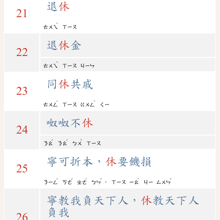
退
休
21
ˋ
ㄊㄨㄟ
ㄒㄧㄡ
退
休
金
22
ˋ
ㄊㄨㄟ
ㄒㄧㄡ
ㄐㄧㄣ
同
休
共戚
23
ˊ
ˋ
ㄊㄨㄥ
ㄒㄧㄡ
ㄍㄨㄥ
ㄑㄧ
呶呶不
休
24
ˊ
ˊ
ˋ
ㄋㄠ
ㄋㄠ
ㄅㄨ
ㄒㄧㄡ
寧可折本，
休
要饑損
25
ˊ
ˇ
ˊ
ˇ
ˋ
ˇ
，
ㄋㄧㄥ
ㄎㄜ
ㄓㄜ
ㄅㄣ
ㄒㄧㄡ
ㄧㄠ
ㄐㄧ
ㄙㄨㄣ
寧教我負天下人，
休
教天下人
負我
26