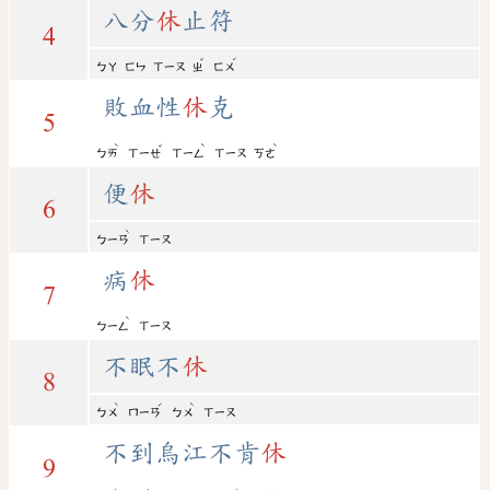
八分
休
止符
4
ˇ
ˊ
ㄅㄚ
ㄈㄣ
ㄒㄧㄡ
ㄓ
ㄈㄨ
敗血性
休
克
5
ˋ
ˇ
ˋ
ˋ
ㄅㄞ
ㄒㄧㄝ
ㄒㄧㄥ
ㄒㄧㄡ
ㄎㄜ
便
休
6
ˋ
ㄅㄧㄢ
ㄒㄧㄡ
病
休
7
ˋ
ㄅㄧㄥ
ㄒㄧㄡ
不眠不
休
8
ˋ
ˊ
ˋ
ㄅㄨ
ㄇㄧㄢ
ㄅㄨ
ㄒㄧㄡ
不到烏江不肯
休
9