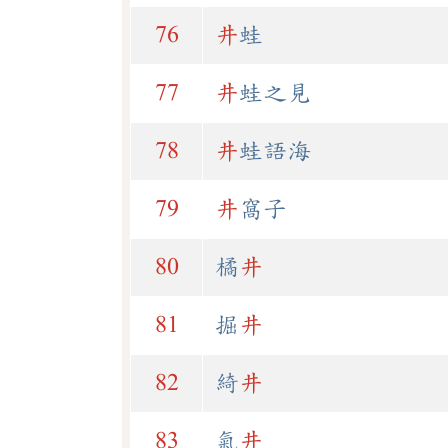
76
井
蛙
77
井
蛙之見
78
井
蛙語海
79
井
窩子
80
橘
井
81
掘
井
82
綺
井
83
氣
井