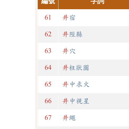
編號
字詞
61
井
宿
62
井
陘縣
63
井
穴
64
井
柱狀圖
65
井
中求火
66
井
中視星
67
井
繩