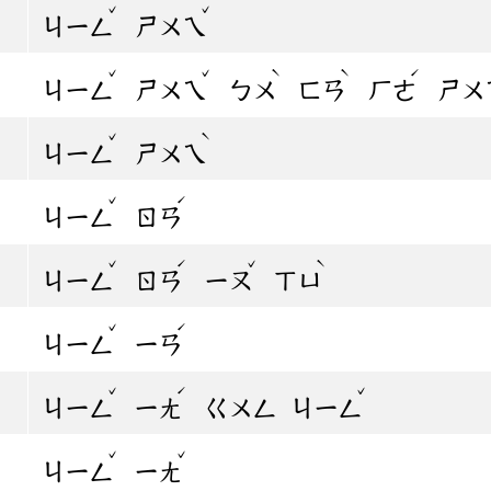
ˇ
ˇ
ㄐㄧㄥ
ㄕㄨㄟ
ˇ
ˇ
ˋ
ˋ
ˊ
ㄐㄧㄥ
ㄕㄨㄟ
ㄅㄨ
ㄈㄢ
ㄏㄜ
ㄕㄨ
ˇ
ˋ
ㄐㄧㄥ
ㄕㄨㄟ
ˇ
ˊ
ㄐㄧㄥ
ㄖㄢ
ˇ
ˊ
ˇ
ˋ
ㄐㄧㄥ
ㄖㄢ
ㄧㄡ
ㄒㄩ
ˇ
ˊ
ㄐㄧㄥ
ㄧㄢ
ˇ
ˊ
ˇ
ㄐㄧㄥ
ㄧㄤ
ㄍㄨㄥ
ㄐㄧㄥ
ˇ
ˇ
ㄐㄧㄥ
ㄧㄤ