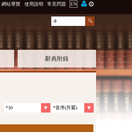
⚙️
網站導覽
使用說明
常見問題
EN
辭典附錄