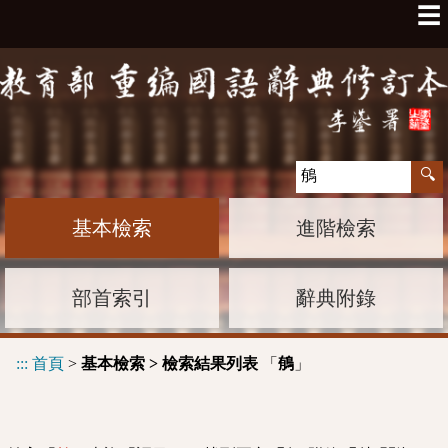
☰
基本檢索
進階檢索
部首索引
辭典附錄
:::
首頁
>
基本檢索 > 檢索結果列表
「
」
䳑