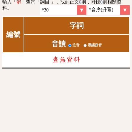
輸入「
」查詢「詞目 」，找到正文
0
則，附錄
0
則相關資
䳑
料。
字詞
編號
音讀
注音
漢語拼音
查無資料