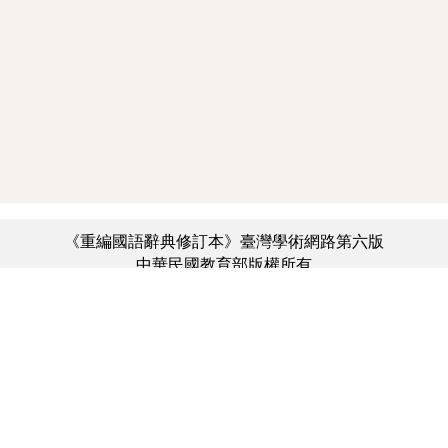
《重編國語辭典修訂本》臺灣學術網路第六版
中華民國教育部版權所有
:::
個資法及隱私聲明
|
辭典公眾授權網
|
意見交流
|
網網相連
三峽總院區地址：新北市三峽區三樹路2號、
︿
臺北院區地址：臺北市大安區和平東路一段179號、