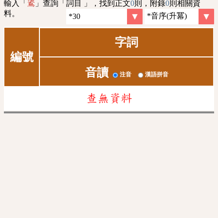
輸入「
」查詢「詞目 」，找到正文
0
則，附錄
0
則相關資
䳐
料。
字詞
編號
音讀
注音
漢語拼音
查無資料