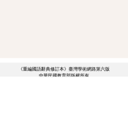
《重編國語辭典修訂本》臺灣學術網路第六版
中華民國教育部版權所有
:::
個資法及隱私聲明
|
辭典公眾授權網
|
意見交流
|
網網相連
三峽總院區地址：新北市三峽區三樹路2號、
︿
臺北院區地址：臺北市大安區和平東路一段179號、