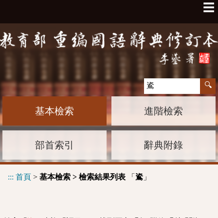
☰
基本檢索
進階檢索
部首索引
辭典附錄
:::
首頁
>
基本檢索 > 檢索結果列表
「
」
䳐