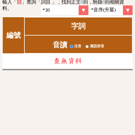
輸入「
」查詢「詞目 」，找到正文
0
則，附錄
0
則相關資
䲜
料。
字詞
編號
音讀
注音
漢語拼音
查無資料