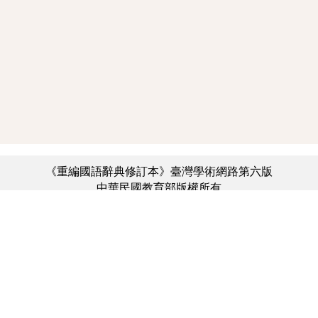
《重編國語辭典修訂本》臺灣學術網路第六版
中華民國教育部版權所有
:::
個資法及隱私聲明
|
辭典公眾授權網
|
意見交流
|
網網相連
三峽總院區地址：新北市三峽區三樹路2號、
︿
臺北院區地址：臺北市大安區和平東路一段179號、