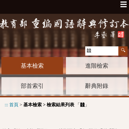
☰
基本檢索
進階檢索
部首索引
辭典附錄
:::
首頁
>
基本檢索 > 檢索結果列表
「
」
䲜