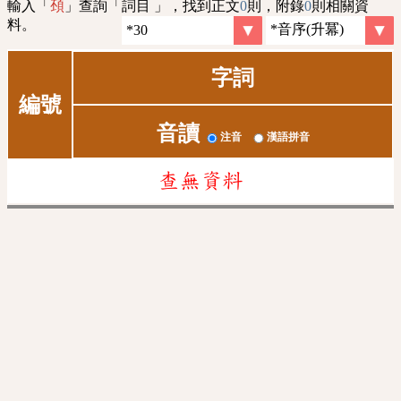
輸入「
」查詢「詞目 」，找到正文
0
則，附錄
0
則相關資
䪹
料。
字詞
編號
音讀
注音
漢語拼音
查無資料