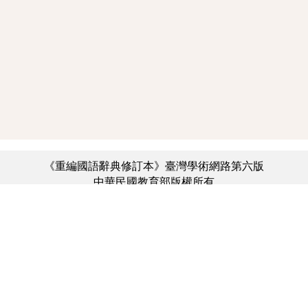
《重編國語辭典修訂本》臺灣學術網路第六版
中華民國教育部版權所有
:::
個資法及隱私聲明
|
辭典公眾授權網
|
意見交流
|
網網相連
三峽總院區地址：新北市三峽區三樹路2號、
︿
臺北院區地址：臺北市大安區和平東路一段179號、