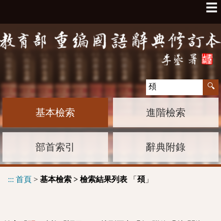
☰
基本檢索
進階檢索
部首索引
辭典附錄
:::
首頁
>
基本檢索 > 檢索結果列表
「
」
䪹