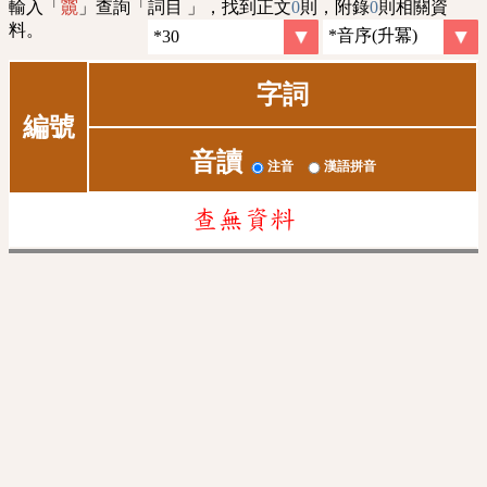
輸入「
」查詢「詞目 」，找到正文
0
則，附錄
0
則相關資
䨳
料。
字詞
編號
音讀
注音
漢語拼音
查無資料