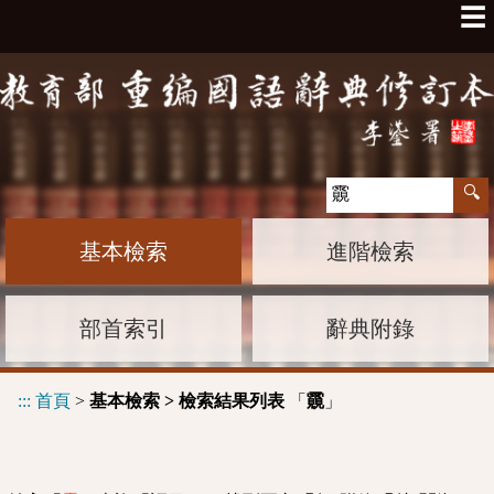
☰
基本檢索
進階檢索
部首索引
辭典附錄
:::
首頁
>
基本檢索 > 檢索結果列表
「
」
䨳