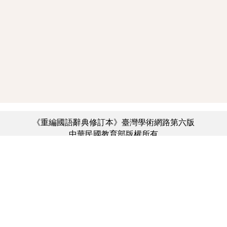
《重編國語辭典修訂本》臺灣學術網路第六版
中華民國教育部版權所有
:::
個資法及隱私聲明
|
辭典公眾授權網
|
意見交流
|
網網相連
三峽總院區地址：新北市三峽區三樹路2號、
︿
臺北院區地址：臺北市大安區和平東路一段179號、