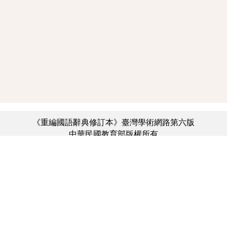
《重編國語辭典修訂本》臺灣學術網路第六版
中華民國教育部版權所有
:::
個資法及隱私聲明
|
辭典公眾授權網
|
意見交流
|
網網相連
三峽總院區地址：新北市三峽區三樹路2號、
︿
臺北院區地址：臺北市大安區和平東路一段179號、