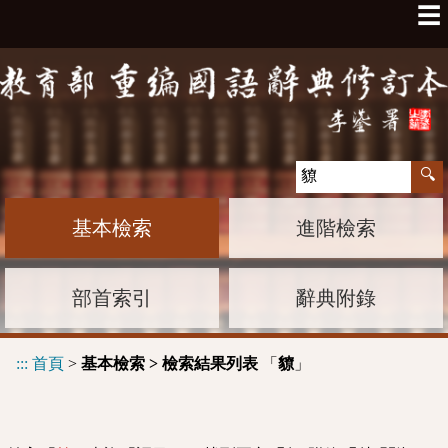
☰
基本檢索
進階檢索
部首索引
辭典附錄
:::
首頁
>
基本檢索 > 檢索結果列表
「
」
䝤