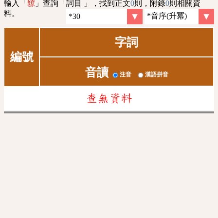
輸入「
」查詢「詞目 」，找到正文
0
則，附錄
0
則相關資
䝤
料。
字詞
編號
音讀
注音
漢語拼音
查無資料