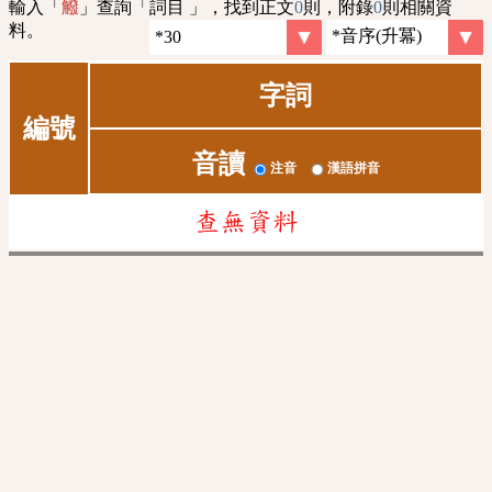
輸入「
」查詢「詞目 」，找到正文
0
則，附錄
0
則相關資
䚨
料。
字詞
編號
音讀
注音
漢語拼音
查無資料