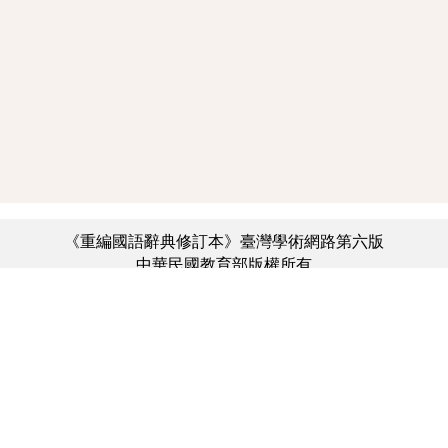
《重編國語辭典修訂本》臺灣學術網路第六版
中華民國教育部版權所有
:::
個資法及隱私聲明
|
辭典公眾授權網
|
意見交流
|
網網相連
三峽總院區地址：新北市三峽區三樹路2號、
︿
臺北院區地址：臺北市大安區和平東路一段179號、