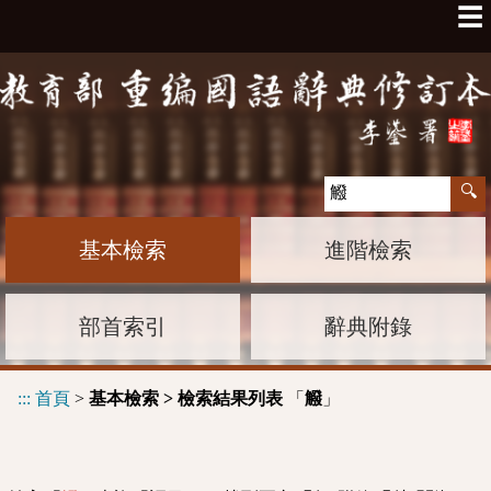
☰
基本檢索
進階檢索
部首索引
辭典附錄
:::
首頁
>
基本檢索 > 檢索結果列表
「
」
䚨